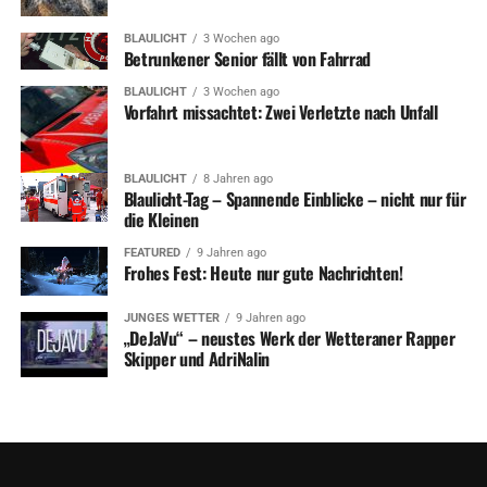
BLAULICHT
3 Wochen ago
Betrunkener Senior fällt von Fahrrad
BLAULICHT
3 Wochen ago
Vorfahrt missachtet: Zwei Verletzte nach Unfall
BLAULICHT
8 Jahren ago
Blaulicht-Tag – Spannende Einblicke – nicht nur für
die Kleinen
FEATURED
9 Jahren ago
Frohes Fest: Heute nur gute Nachrichten!
JUNGES WETTER
9 Jahren ago
„DeJaVu“ – neustes Werk der Wetteraner Rapper
Skipper und AdriNalin