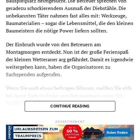
Bauspielplatz heimgesucht. Die Betreuer sprechen von
geradezu schockierendem Ausmaß der Diebstähle. Die
unbekannten Täter nahmen fast alles mit: Werkzeuge,
Baumaterialien – sogar die Lebensmittel, die den kleinen
Baumeistern die nötige Power liefern sollten.
Der Einbruch wurde von den Betreuern am
Montagmorgen entdeckt. Nun ist der große Ferienspaß
der kleinen Wetteraner arg gefährdet. Damit es irgendwie
weitergehen kann, haben die Organisatoren zu
Sachspenden aufgerufen.
Wenn Sie auch etwas beitragen können, melden Sie sich
bei Anne Kathrin Forke vom Betreuerteam unter Tel.:
01573 3250271.
CONTINUE READING
ADVERTISEMENT
RELATED TOPICS:
BAUSPIELPLATZ
JUGENDARBEIT
KINDER
NEWS