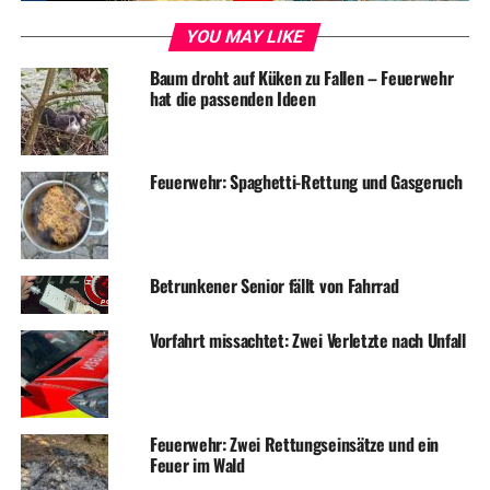
YOU MAY LIKE
UP NEXT
Handy-Raub an Skaterbahn
Baum droht auf Küken zu Fallen – Feuerwehr
DON'T MISS
hat die passenden Ideen
Wochenend-Unwetter zieht vorbei
Feuerwehr: Spaghetti-Rettung und Gasgeruch
Betrunkener Senior fällt von Fahrrad
Vorfahrt missachtet: Zwei Verletzte nach Unfall
Feuerwehr: Zwei Rettungseinsätze und ein
Feuer im Wald