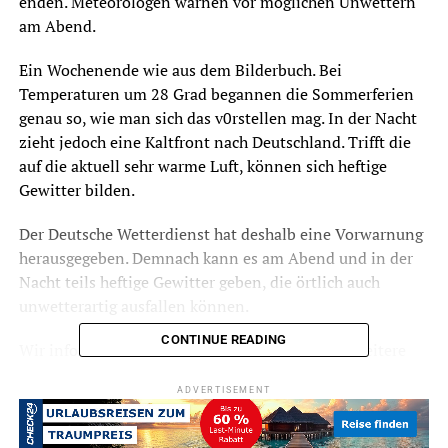
enden. Meteorologen warnen vor möglichen Unwettern
am Abend.
Ein Wochenende wie aus dem Bilderbuch. Bei
Temperaturen um 28 Grad begannen die Sommerferien
genau so, wie man sich das v0rstellen mag. In der Nacht
zieht jedoch eine Kaltfront nach Deutschland. Trifft die
auf die aktuell sehr warme Luft, können sich heftige
Gewitter bilden.
Der Deutsche Wetterdienst hat deshalb eine Vorwarnung
herausgegeben. Demnach kann es am Abend und in der
Nacht teils heftige Gewitter geben, die örtlich auch
unwetterartig ausfallen können.
CONTINUE READING
Wir informieren im Laufe des Abends über die weitere
Entwicklung.
ADVERTISEMENT
Archivbild