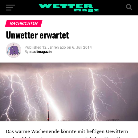
NACHRICHTEN
Unwetter erwartet
Published
12 Jahren ago
on
6. Juli 2014
By
stadtmagazin
Das warme Wochenende könnte mit heftigen Gewittern