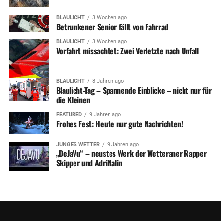
BLAULICHT
3 Wochen ago
Betrunkener Senior fällt von Fahrrad
BLAULICHT
3 Wochen ago
Vorfahrt missachtet: Zwei Verletzte nach Unfall
BLAULICHT
8 Jahren ago
Blaulicht-Tag – Spannende Einblicke – nicht nur für
die Kleinen
FEATURED
9 Jahren ago
Frohes Fest: Heute nur gute Nachrichten!
JUNGES WETTER
9 Jahren ago
„DeJaVu“ – neustes Werk der Wetteraner Rapper
Skipper und AdriNalin