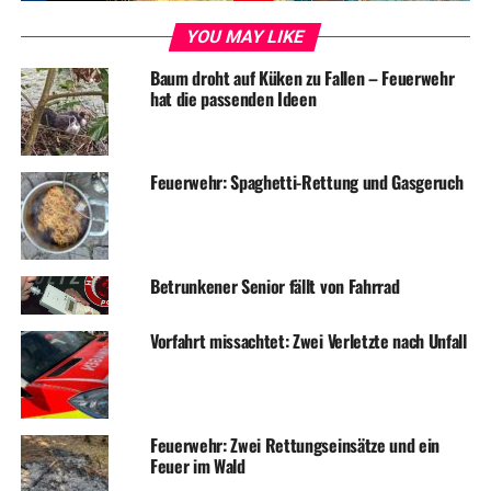
YOU MAY LIKE
ADVERTISEMENT
Baum droht auf Küken zu Fallen – Feuerwehr
hat die passenden Ideen
RELATED TOPICS:
NEWS
WETTER
UP NEXT
Bauspielplatz startet
Feuerwehr: Spaghetti-Rettung und Gasgeruch
DON'T MISS
Diebe im Kindergarten
Betrunkener Senior fällt von Fahrrad
Vorfahrt missachtet: Zwei Verletzte nach Unfall
Feuerwehr: Zwei Rettungseinsätze und ein
Feuer im Wald