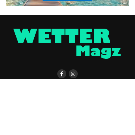
KONTAKT
WETTER MAGAZIN APP
UNTERSTÜTZEN
IMPRESSUM / DISCLAIMER
DATENSCHUTZERKLÄRUNG
COOKIE-EINSTELLUNGEN
ÜBER UNS
WERBUNG
Copyright © 2023 UNCover Media