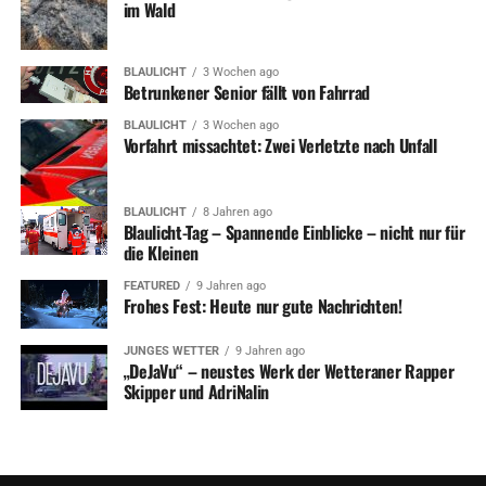
im Wald
BLAULICHT
3 Wochen ago
Betrunkener Senior fällt von Fahrrad
BLAULICHT
3 Wochen ago
Vorfahrt missachtet: Zwei Verletzte nach Unfall
BLAULICHT
8 Jahren ago
Blaulicht-Tag – Spannende Einblicke – nicht nur für
die Kleinen
FEATURED
9 Jahren ago
Frohes Fest: Heute nur gute Nachrichten!
JUNGES WETTER
9 Jahren ago
„DeJaVu“ – neustes Werk der Wetteraner Rapper
Skipper und AdriNalin