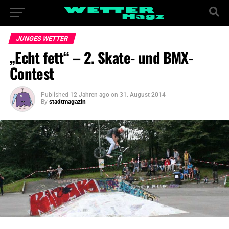
JUNGES WETTER
„Echt fett“ – 2. Skate- und BMX-
Contest
Published
12 Jahren ago
on
31. August 2014
By
stadtmagazin