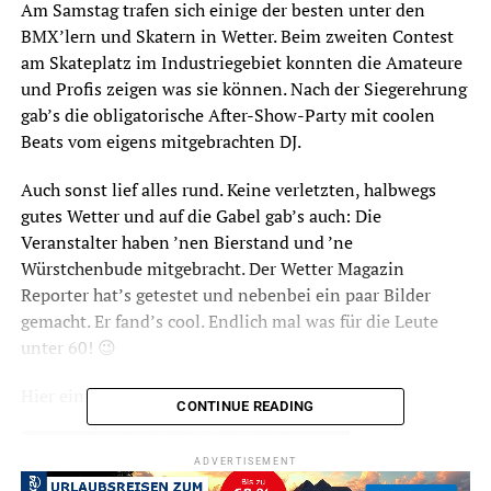
Am Samstag trafen sich einige der besten unter den
BMX’lern und Skatern in Wetter. Beim zweiten Contest
am Skateplatz im Industriegebiet konnten die Amateure
und Profis zeigen was sie können. Nach der Siegerehrung
gab’s die obligatorische After-Show-Party mit coolen
Beats vom eigens mitgebrachten DJ.
Auch sonst lief alles rund. Keine verletzten, halbwegs
gutes Wetter und auf die Gabel gab’s auch: Die
Veranstalter haben ’nen Bierstand und ’ne
Würstchenbude mitgebracht. Der Wetter Magazin
Reporter hat’s getestet und nebenbei ein paar Bilder
gemacht. Er fand’s cool. Endlich mal was für die Leute
unter 60! 😉
Hier einige Bilder:
CONTINUE READING
ADVERTISEMENT