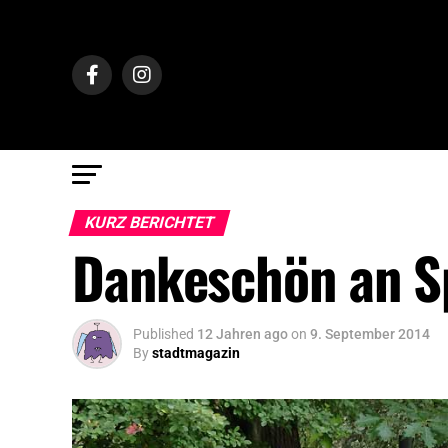
KURZ BERICHTET
Dankeschön an Sp
Published
12 Jahren ago
on
9. September 2014
By
stadtmagazin