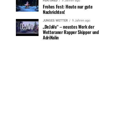
FEATURED
9 Jahren ago
Frohes Fest: Heute nur gute
Nachrichten!
JUNGES WETTER
9 Jahren ago
„DeJaVu“ – neustes Werk der
Wetteraner Rapper Skipper und
AdriNalin