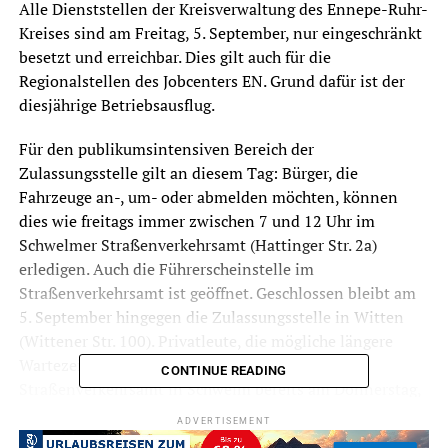
Alle Dienststellen der Kreisverwaltung des Ennepe-Ruhr-
Kreises sind am Freitag, 5. September, nur eingeschränkt
besetzt und erreichbar. Dies gilt auch für die
Regionalstellen des Jobcenters EN. Grund dafür ist der
diesjährige Betriebsausflug.
Für den publikumsintensiven Bereich der
Zulassungsstelle gilt an diesem Tag: Bürger, die
Fahrzeuge an-, um- oder abmelden möchten, können
dies wie freitags immer zwischen 7 und 12 Uhr im
Schwelmer Straßenverkehrsamt (Hattinger Str. 2a)
erledigen. Auch die Führerscheinstelle im
Straßenverkehrsamt ist geöffnet. Geschlossen bleibt am
5. September hingegen die Zulassungsstelle in Witten
(Wittener Str. 100). Privatleute, die mögliche längere
Wartezeiten vermeiden möchten, sollten das
CONTINUE READING
Straßenverkehrsamt in Schwelm bereits am Donnerstag,
4. September besuchen. Dann ist dort bis 18 Uhr geöffnet.
ADVERTISEMENT
Zusätzlicher Tipp: Telefonisch oder per Internet kann