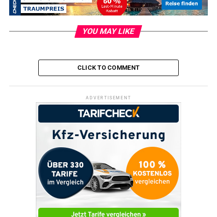
vorab ein Termin vereinbart werden, auch das hilft, Zeit
zu sparen. Kontaktdaten: 02336/93 0 oder 02302/2024 0,
www.en-kreis.de
.
YOU MAY LIKE
Telefonisch ist die Kreisverwaltung am Freitag, 5.
September, während der üblichen Öffnungszeit von 7 bis
CLICK TO COMMENT
12 Uhr unter 02336/93 0 erreichbar.
ADVERTISEMENT
RELATED TOPICS:
VERWALTUNG
UP NEXT
Dankeschön an Spielplatzpaten
DON'T MISS
Jugendliche auf Segelausflug