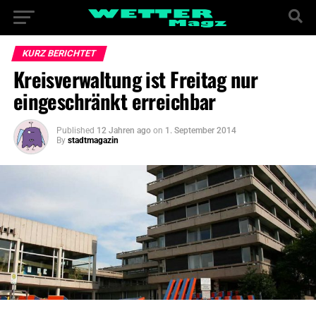
KURZ BERICHTET
Kreisverwaltung ist Freitag nur
eingeschränkt erreichbar
Published
12 Jahren ago
on
1. September 2014
By
stadtmagazin