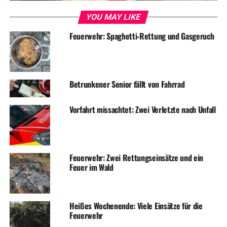
UP NEXT
Toller Start für den Feierabend-Markt im Bismarck-
YOU MAY LIKE
Quartier
Feuerwehr: Spaghetti-Rettung und Gasgeruch
DON'T MISS
Reittherapie bringt Schwerstkranken Lebensqualität
Betrunkener Senior fällt von Fahrrad
Vorfahrt missachtet: Zwei Verletzte nach Unfall
Feuerwehr: Zwei Rettungseinsätze und ein
Feuer im Wald
Heißes Wochenende: Viele Einsätze für die
Feuerwehr