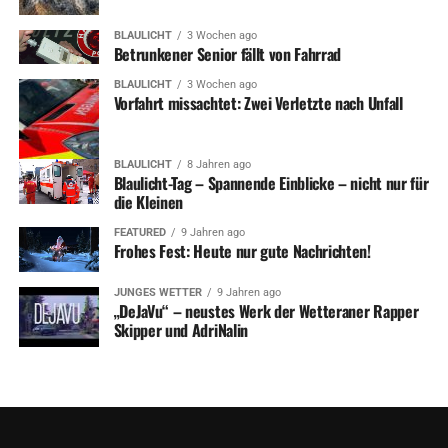
BLAULICHT
3 Wochen ago
Betrunkener Senior fällt von Fahrrad
BLAULICHT
3 Wochen ago
Vorfahrt missachtet: Zwei Verletzte nach Unfall
BLAULICHT
8 Jahren ago
Blaulicht-Tag – Spannende Einblicke – nicht nur für
die Kleinen
FEATURED
9 Jahren ago
Frohes Fest: Heute nur gute Nachrichten!
JUNGES WETTER
9 Jahren ago
„DeJaVu“ – neustes Werk der Wetteraner Rapper
Skipper und AdriNalin