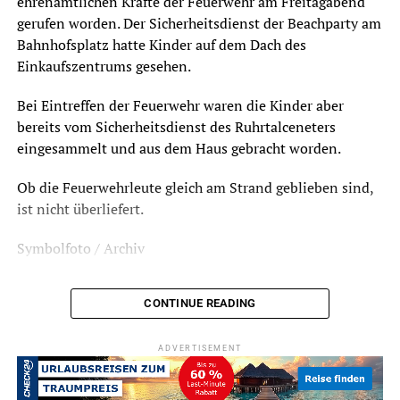
ehrenamtlichen Kräfte der Feuerwehr am Freitagabend
gerufen worden. Der Sicherheitsdienst der Beachparty am
Bahnhofsplatz hatte Kinder auf dem Dach des
Einkaufszentrums gesehen.
Bei Eintreffen der Feuerwehr waren die Kinder aber
bereits vom Sicherheitsdienst des Ruhrtalceneters
eingesammelt und aus dem Haus gebracht worden.
Ob die Feuerwehrleute gleich am Strand geblieben sind,
ist nicht überliefert.
Symbolfoto / Archiv
CONTINUE READING
ADVERTISEMENT
ADVERTISEMENT
RELATED TOPICS:
BLAULICHT
NEWS