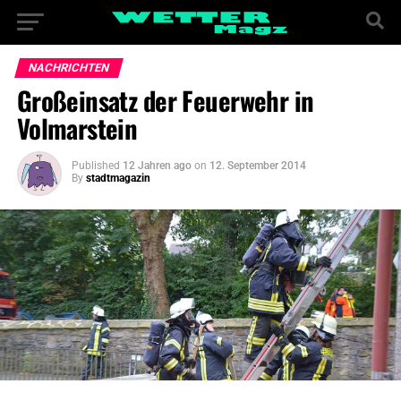
NACHRICHTEN
Großeinsatz der Feuerwehr in
Volmarstein
Published
12 Jahren ago
on
12. September 2014
By
stadtmagazin