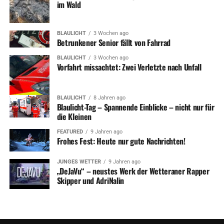
im Wald
BLAULICHT
3 Wochen ago
Betrunkener Senior fällt von Fahrrad
BLAULICHT
3 Wochen ago
Vorfahrt missachtet: Zwei Verletzte nach Unfall
BLAULICHT
8 Jahren ago
Blaulicht-Tag – Spannende Einblicke – nicht nur für
die Kleinen
FEATURED
9 Jahren ago
Frohes Fest: Heute nur gute Nachrichten!
JUNGES WETTER
9 Jahren ago
„DeJaVu“ – neustes Werk der Wetteraner Rapper
Skipper und AdriNalin