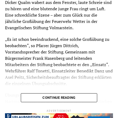
Dicker Qualm wabert aus dem Fenster, laute Schreie sind
zu hören und eine blutende junge Frau ringt um Luft.
Eine schreckliche Szene – aber zum Glück nur die
jährliche Großübung der Feuerwehr Wetter in der
Evangelischen Stiftung Volmarstein.
„Es ist schon beeindruckend, eine solche Großübung zu
beobachten“, so Pfarrer Jürgen Dittrich,
Vorstandssprecher der Stiftung. Gemeinsam mit
Bürgermeister Frank Hasenberg und leitenden
Mitarbeitern der Stiftung beobachtete er den „Einsatz“.
Wehrführer Ralf Tonetti, Einsatzleiter Benedikt Danz und
Axel Peitz, Sicherheitsbeauftragter der Stiftung erklärten
die einzelnen Übungsabschnitte.
Übungsobjekt war das Margaretenhaus in der
CONTINUE READING
Hartmannstraße. Das Gebäude steht seit einigen Wochen
leer, die Bewohnerinnen und Bewohner sind in das neue
ADVERTISEMENT
Haus in Grundschöttel gezogen. Daher eignet es sich