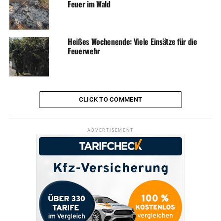
Feuer im Wald
ADVERTISEMENT
Heißes Wochenende: Viele Einsätze für die
Feuerwehr
RELATED TOPICS:
BLAULICHT
NEWS
UP NEXT
Rotes Kreuz stellt sich vor
CLICK TO COMMENT
DON'T MISS
Gemeine Diebe stehlen Omas Geldbörse
ADVERTISEMENT