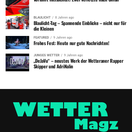
BLAULICHT
8 Jahren ago
Blaulicht-Tag – Spannende Einblicke – nicht nur für
die Kleinen
FEATURED
9 Jahren ago
Frohes Fest: Heute nur gute Nachrichten!
JUNGES WETTER
9 Jahren ago
„DeJaVu“ – neustes Werk der Wetteraner Rapper
Skipper und AdriNalin