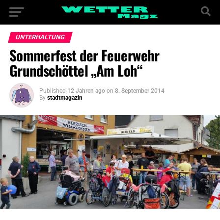
UNTERHALTUNG
Sommerfest der Feuerwehr
Grundschöttel „Am Loh“
Published
12 Jahren ago
on
8. September 2014
By
stadtmagazin