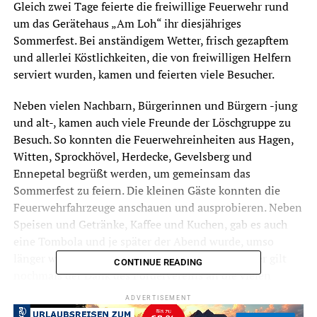
Gleich zwei Tage feierte die freiwillige Feuerwehr rund
um das Gerätehaus „Am Loh“ ihr diesjähriges
Sommerfest. Bei anständigem Wetter, frisch gezapftem
und allerlei Köstlichkeiten, die von freiwilligen Helfern
serviert wurden, kamen und feierten viele Besucher.
Neben vielen Nachbarn, Bürgerinnen und Bürgern -jung
und alt-, kamen auch viele Freunde der Löschgruppe zu
Besuch. So konnten die Feuerwehreinheiten aus Hagen,
Witten, Sprockhövel, Herdecke, Gevelsberg und
Ennepetal begrüßt werden, um gemeinsam das
Sommerfest zu feiern. Die kleinen Gäste konnten die
Feuerwehrfahrzeuge anschauen und ausprobieren. Neben
Speisen und Getränke, Kaffee und Kuchen, gab es auch
eine Tombola und je später der Abend wurde, umso
länger wurde die Schlange am Tombolastand. Hier gilt
CONTINUE READING
nochmals der Dank des Fördervereins an die vielen
großzügigen Spender aus Wetter und Umgebung!
ADVERTISEMENT