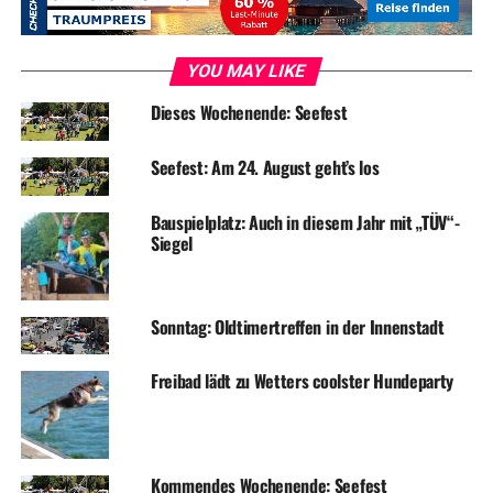
YOU MAY LIKE
Dieses Wochenende: Seefest
Seefest: Am 24. August geht’s los
Bauspielplatz: Auch in diesem Jahr mit „TÜV“-
Siegel
Sonntag: Oldtimertreffen in der Innenstadt
Freibad lädt zu Wetters coolster Hundeparty
RELATED TOPICS:
FESTE & FEIERN
FREIZEIT
Kommendes Wochenende: Seefest