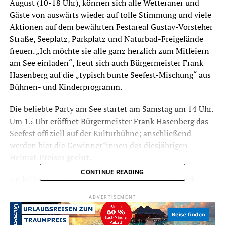
August (10-18 Uhr), können sich alle Wetteraner und
Gäste von auswärts wieder auf tolle Stimmung und viele
Aktionen auf dem bewährten Festareal Gustav-Vorsteher
Straße, Seeplatz, Parkplatz und Naturbad-Freigelände
freuen. „Ich möchte sie alle ganz herzlich zum Mitfeiern
am See einladen“, freut sich auch Bürgermeister Frank
Hasenberg auf die „typisch bunte Seefest-Mischung“ aus
Bühnen- und Kinderprogramm.
Die beliebte Party am See startet am Samstag um 14 Uhr.
Um 15 Uhr eröffnet Bürgermeister Frank Hasenberg das
Seefest offiziell auf der Kulturbühne; anschließend
werden hier die Gewinner*innen des diesjährigen
Heimat-Preises geehrt.
CONTINUE READING
An kulinarischen Leckereien herrscht natürlich auch
beim diesjährigen Seefest kein Mangel, hier reicht die
ADVERTISEMENT
gastronomische Angebotspalette von, Bratwurst,
Currywurst, Spieße, Burger und Pommes bis zu süßen