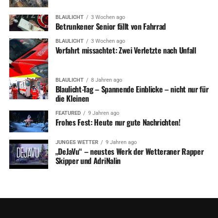
BLAULICHT
3 Wochen ago
Betrunkener Senior fällt von Fahrrad
BLAULICHT
3 Wochen ago
Vorfahrt missachtet: Zwei Verletzte nach Unfall
BLAULICHT
8 Jahren ago
Blaulicht-Tag – Spannende Einblicke – nicht nur für
die Kleinen
FEATURED
9 Jahren ago
Frohes Fest: Heute nur gute Nachrichten!
JUNGES WETTER
9 Jahren ago
„DeJaVu“ – neustes Werk der Wetteraner Rapper
Skipper und AdriNalin