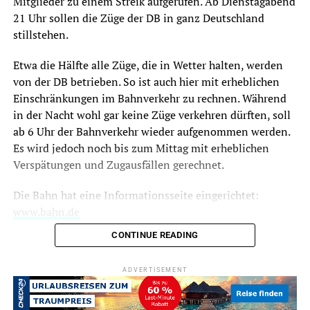
Mitglieder zu einem Streik aufgerufen. Ab Dienstagabend
21 Uhr sollen die Züge der DB in ganz Deutschland
stillstehen.
Etwa die Hälfte alle Züge, die in Wetter halten, werden
von der DB betrieben. So ist auch hier mit erheblichen
Einschränkungen im Bahnverkehr zu rechnen. Während
in der Nacht wohl gar keine Züge verkehren dürften, soll
ab 6 Uhr der Bahnverkehr wieder aufgenommen werden.
Es wird jedoch noch bis zum Mittag mit erheblichen
Verspätungen und Zugausfällen gerechnet.
Die Bahn hat eine Informationsseite eingerichtet:
www.bahn.de
CONTINUE READING
ADVERTISEMENT
RELATED TOPICS:
NEWS
UP NEXT