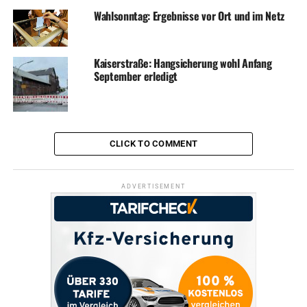
Wahlsonntag: Ergebnisse vor Ort und im Netz
dabei auch zum Konzept, so werden etwa eine
Häuserfassade und eine Natursteinmauer unterhalb des
Bismarck Quartiers angestrahlt. Verewigt hat sich Rainer
Kaiserstraße: Hangsicherung wohl Anfang
Bovermann an der Kaiserstraße übrigens auch schon: er
September erledigt
verlegte einen Stein vor dem Salon Bötzel.
Der nächste Abschnitt inklusive des Kreuzungsbauwerks
soll dann im Frühjahr 2015 angegangen werden.
CLICK TO COMMENT
Bild: Prof. Dr. Rainer Bovermann legte beim Ortstermin
an der unteren Kaiserstraße selbst Hand an.
ADVERTISEMENT
Foto: Stadt Wetter
ADVERTISEMENT
RELATED TOPICS:
BAUSTELLE
KAISERSTRASSE
POLITIK
UP NEXT
Familie Gala freut sich über Glückwünsche aus Berlin