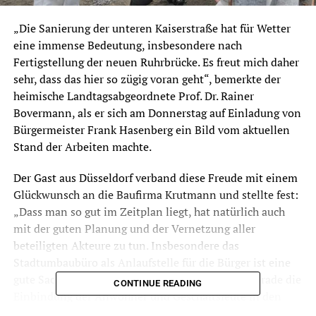
„Die Sanierung der unteren Kaiserstraße hat für Wetter
eine immense Bedeutung, insbesondere nach
Fertigstellung der neuen Ruhrbrücke. Es freut mich daher
sehr, dass das hier so zügig voran geht“, bemerkte der
heimische Landtagsabgeordnete Prof. Dr. Rainer
Bovermann, als er sich am Donnerstag auf Einladung von
Bürgermeister Frank Hasenberg ein Bild vom aktuellen
Stand der Arbeiten machte.
Der Gast aus Düsseldorf verband diese Freude mit einem
Glückwunsch an die Baufirma Krutmann und stellte fest:
„Dass man so gut im Zeitplan liegt, hat natürlich auch
mit der guten Planung und der Vernetzung aller
beteiligten Akteure zu tun. Insbesondere das
Stadtumbaubüro als Anlaufstelle für die Bürger ist eine
gute Sache.“ Bürgermeister Frank Hasenberg: „Gerade die
CONTINUE READING
Einbindung der Anwohner und Geschäftsleute in den
gesamten Planungs- und Bauprozess hat für einen