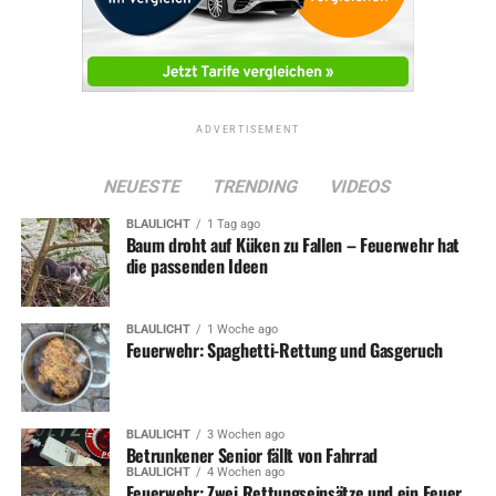
DON'T MISS
Albringhauser Straße gesperrt – Brückenprüfung
ADVERTISEMENT
NEUESTE
TRENDING
VIDEOS
BLAULICHT
1 Tag ago
Baum droht auf Küken zu Fallen – Feuerwehr hat
die passenden Ideen
BLAULICHT
1 Woche ago
Feuerwehr: Spaghetti-Rettung und Gasgeruch
BLAULICHT
3 Wochen ago
Betrunkener Senior fällt von Fahrrad
BLAULICHT
4 Wochen ago
Feuerwehr: Zwei Rettungseinsätze und ein Feuer