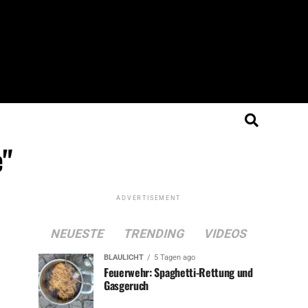
e"
ADVERTISEMENT
NEUESTE
TRENDING
VIDEOS
BLAULICHT
5 Tagen ago
Feuerwehr: Spaghetti-Rettung und
Gasgeruch