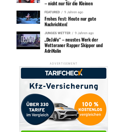
– nicht nur für die Kleinen
FEATURED
9 Jahren ago
Frohes Fest: Heute nur gute
Nachrichten!
JUNGES WETTER
9 Jahren ago
„DeJaVu“ – neustes Werk der
Wetteraner Rapper Skipper und
AdriNalin
ADVERTISEMENT