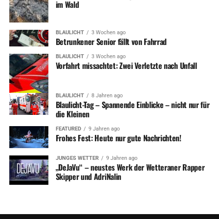
im Wald
Die Anträge werden chronologisch nach Posteingang
bearbeitet. Soweit Zuschüsse von Dritten (Bund, Land,
Landes- und Kreissportbund) zu erwarten sind, müssen
BLAULICHT
3 Wochen ago
diese vorrangig beantragt und genutzt werden.“
Betrunkener Senior fällt von Fahrrad
Außerdem gibt es eine Sperrfrist, diese ist wie folgt
BLAULICHT
3 Wochen ago
definiert: „Eine erneute Bezuschussung eines Vereins ist
Vorfahrt missachtet: Zwei Verletzte nach Unfall
grundsätzlich erst nach einer Wartezeit von drei Jahren
möglich. Bei Mehrspartenvereinen gilt diese Frist für jede
BLAULICHT
8 Jahren ago
einzelne Fachverbandszugehörigkeit (Abteilung)
Blaulicht-Tag – Spannende Einblicke – nicht nur für
gesondert.“
die Kleinen
FEATURED
9 Jahren ago
Frohes Fest: Heute nur gute Nachrichten!
Symbolfoto / Archiv
JUNGES WETTER
9 Jahren ago
„DeJaVu“ – neustes Werk der Wetteraner Rapper
Skipper und AdriNalin
ADVERTISEMENT