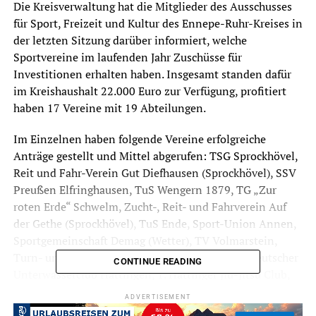
Die Kreisverwaltung hat die Mitglieder des Ausschusses
für Sport, Freizeit und Kultur des Ennepe-Ruhr-Kreises in
der letzten Sitzung darüber informiert, welche
Sportvereine im laufenden Jahr Zuschüsse für
Investitionen erhalten haben. Insgesamt standen dafür
im Kreishaushalt 22.000 Euro zur Verfügung, profitiert
haben 17 Vereine mit 19 Abteilungen.
Im Einzelnen haben folgende Vereine erfolgreiche
Anträge gestellt und Mittel abgerufen: TSG Sprockhövel,
Reit und Fahr-Verein Gut Diefhausen (Sprockhövel), SSV
Preußen Elfringhausen, TuS Wengern 1879, TG „Zur
roten Erde“ Schwelm, Zucht-, Reit- und Fahrverein Auf
der Gethe (Sprockhövel), TuS Ende, Sport-Union Annen,
Sportgemeinschaft Demag (Wetter), TV Volmarstein,
Turn- und Skiclub Breckerfeld, KSV Witten 07, Deutscher
CONTINUE READING
Unterwasserclub Hattingen, 1. Hattinger Jiu-Jitsu Club,
Ruderclub Westfalen 1929 (Herdecke), Billardclub
ADVERTISEMENT
Crengeldanz Witten 1931, Ennepetaler Tanzclub Rot-