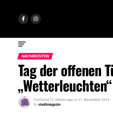
NACHRICHTEN
Tag der offenen T
„Wetterleuchten“
Published
12 Jahren ago
on
11. November 2014
By
stadtmagazin