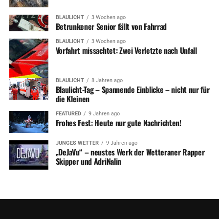
BLAULICHT
3 Wochen ago
Betrunkener Senior fällt von Fahrrad
BLAULICHT
3 Wochen ago
Vorfahrt missachtet: Zwei Verletzte nach Unfall
BLAULICHT
8 Jahren ago
Blaulicht-Tag – Spannende Einblicke – nicht nur für
die Kleinen
FEATURED
9 Jahren ago
Frohes Fest: Heute nur gute Nachrichten!
JUNGES WETTER
9 Jahren ago
„DeJaVu“ – neustes Werk der Wetteraner Rapper
Skipper und AdriNalin