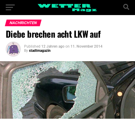
NACHRICHTEN
Diebe brechen acht LKW auf
Published
12 Jahren ago
on
11. November 2014
By
stadtmagazin