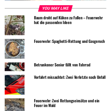
DON'T MISS
YOU MAY LIKE
Pendler atmen auf: Bahnstreik endet früher als geplant
Baum droht auf Küken zu Fallen – Feuerwehr
hat die passenden Ideen
Feuerwehr: Spaghetti-Rettung und Gasgeruch
Betrunkener Senior fällt von Fahrrad
Vorfahrt missachtet: Zwei Verletzte nach Unfall
Feuerwehr: Zwei Rettungseinsätze und ein
Feuer im Wald