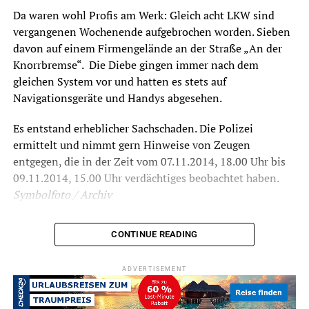
Da waren wohl Profis am Werk: Gleich acht LKW sind
vergangenen Wochenende aufgebrochen worden. Sieben
davon auf einem Firmengelände an der Straße „An der
Knorrbremse“. Die Diebe gingen immer nach dem
gleichen System vor und hatten es stets auf
Navigationsgeräte und Handys abgesehen.
Es entstand erheblicher Sachschaden. Die Polizei
ermittelt und nimmt gern Hinweise von Zeugen
entgegen, die in der Zeit vom 07.11.2014, 18.00 Uhr bis
09.11.2014, 15.00 Uhr verdächtiges beobachtet haben.
Symbolfoto / Archiv
CONTINUE READING
RELATED TOPICS:
BLAULICHT
NEWS
ADVERTISEMENT
UP NEXT
Tag der offenen Tür beim Verein „Wetterleuchten“