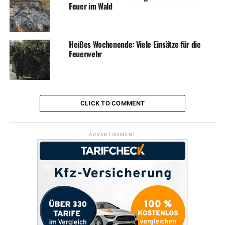
Feuer im Wald
RELATED TOPICS:
NEWS
Heißes Wochenende: Viele Einsätze für die
UP NEXT
Feuerwehr
Raubüberfall in der in der Mühlenfeldstraße
DON'T MISS
Engagement für den ländlichen Raum
CLICK TO COMMENT
ADVERTISEMENT