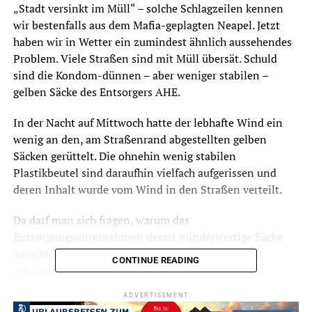
„Stadt versinkt im Müll“ – solche Schlagzeilen kennen
wir bestenfalls aus dem Mafia-geplagten Neapel. Jetzt
haben wir in Wetter ein zumindest ähnlich aussehendes
Problem. Viele Straßen sind mit Müll übersät. Schuld
sind die Kondom-dünnen – aber weniger stabilen –
gelben Säcke des Entsorgers AHE.
In der Nacht auf Mittwoch hatte der lebhafte Wind ein
wenig an den, am Straßenrand abgestellten gelben
Säcken gerüttelt. Die ohnehin wenig stabilen
Plastikbeutel sind daraufhin vielfach aufgerissen und
deren Inhalt wurde vom Wind in den Straßen verteilt.
Da darf man sich fragen, warum das
Entsorgungsunternehmen derart minderwertige Säcke
ausgibt. Haben wir gemacht und folgende Antwort
CONTINUE READING
erhalten:
ADVERTISEMENT
„Wir hatten in den letzten Monaten einige