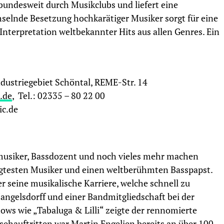
 bundesweit durch Musikclubs und liefert eine
hselnde Besetzung hochkarätiger Musiker sorgt für eine
nterpretation weltbekannter Hits aus allen Genres. Ein
ustriegebiet Schöntal, REME-Str. 14
.de
, Tel.: 02335 – 80 22 00
ic.de
omusiker, Bassdozent und noch vieles mehr machen
gtesten Musiker und einen weltberühmten Basspapst.
 seine musikalische Karriere, welche schnell zu
Mangelsdorff und einer Bandmitgliedschaft bei der
ows wie „Tabaluga & Lilli“ zeigte der rennomierte
ehauftritten war Martin Engelien bereits an über 100