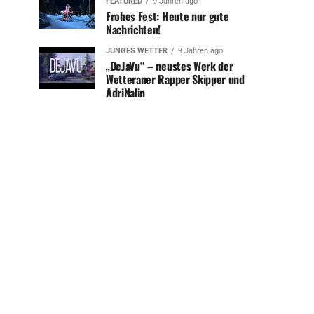
FEATURED
9 Jahren ago
Frohes Fest: Heute nur gute
Nachrichten!
JUNGES WETTER
9 Jahren ago
„DeJaVu“ – neustes Werk der
Wetteraner Rapper Skipper und
AdriNalin