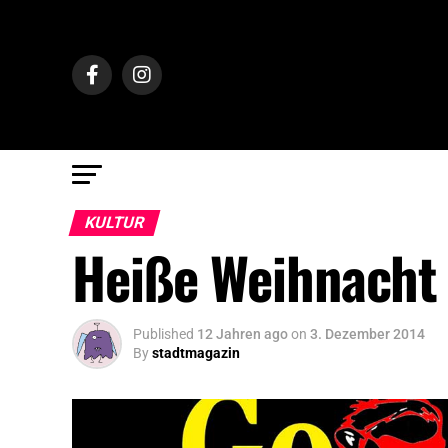
KULTUR
Heiße Weihnacht
Published
12 Jahren ago
on
3. Dezember 2014
By
stadtmagazin