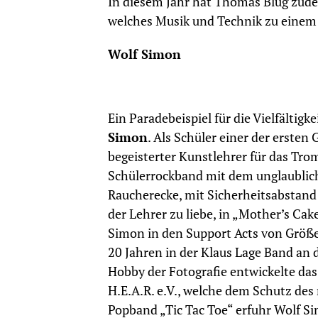
In diesem Jahr hat Thomas Blug zud
welches Musik und Technik zu einem 
Wolf Simon
Ein Paradebeispiel für die Vielfältig
Simon
. Als Schüler einer der ersten
begeisterter Kunstlehrer für das Tro
Schülerrockband mit dem unglaublic
Raucherecke, mit Sicherheitsabstand
der Lehrer zu liebe, in „Mother’s Cak
Simon in den Support Acts von Größe
20 Jahren in der Klaus Lage Band an
Hobby der Fotografie entwickelte das
H.E.A.R. e.V., welche dem Schutz des
Popband „Tic Tac Toe“ erfuhr Wolf Si