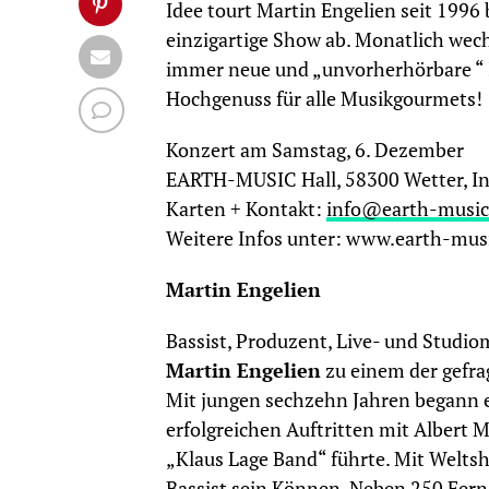
Idee tourt Martin Engelien seit 1996
einzigartige Show ab. Monatlich wec
immer neue und „unvorherhörbare “ I
Hochgenuss für alle Musikgourmets!
Konzert am Samstag, 6. Dezember
EARTH-MUSIC Hall, 58300 Wetter, Ind
Karten + Kontakt:
info@earth-music
Weitere Infos unter: www.earth-mus
Martin Engelien
Bassist, Produzent, Live- und Studi
Martin Engelien
zu einem der gefra
Mit jungen sechzehn Jahren begann er
erfolgreichen Auftritten mit Albert 
„Klaus Lage Band“ führte. Mit Weltsh
Bassist sein Können. Neben 250 Ferns