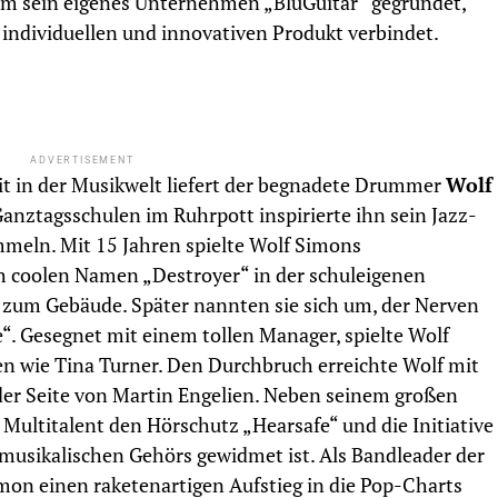
em sein eigenes Unternehmen „BluGuitar“ gegründet,
individuellen und innovativen Produkt verbindet.
ADVERTISEMENT
keit in der Musikwelt liefert der begnadete Drummer
Wolf
 Ganztagsschulen im Ruhrpott inspirierte ihn sein Jazz-
mmeln. Mit 15 Jahren spielte Wolf Simons
h coolen Namen „Destroyer“ in der schuleigenen
 zum Gebäude. Später nannten sie sich um, der Nerven
e“. Gesegnet mit einem tollen Manager, spielte Wolf
n wie Tina Turner. Den Durchbruch erreichte Wolf mit
 der Seite von Martin Engelien. Neben seinem großen
 Multitalent den Hörschutz „Hearsafe“ und die Initiative
 musikalischen Gehörs gewidmet ist. Als Bandleader der
mon einen raketenartigen Aufstieg in die Pop-Charts