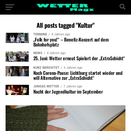
All posts tagged "Kultur"
TERMINE
4 Jahren ago
„Folk for you!“ – Benefiz-Konzert auf dem
Bahnhofsplatz
NEWS
4 Jahren ago
25. Juni: Wetter erneut Spielort der „ExtraSchicht“
KURZ BERICHTET
6 Jahren ago
Nach Corona-Pause: Lichtburg startet wieder und
will Alternative zur „ExtraSchicht“
JUNGES WETTER
7 Jahren ago
Nacht der Jugendkultur im September