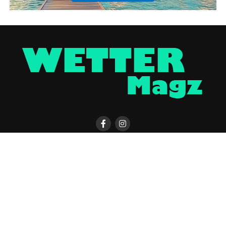
KONTAKT
WETTER MAGAZIN APP
UNTERSTÜTZEN
IMPRESSUM / DISCLAIMER
DATENSCHUTZERKLÄRUNG
COOKIE-EINSTELLUNGEN
ÜBER UNS
WERBUNG
Copyright © 2023 UNCover Media