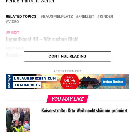
Ferien-Party in Wetter.
RELATED TOPICS:
BAUSPIELPLATZ
FREIZEIT
KINDER
VIDEO
UP NEXT
Jugendkanal 4U – Wir suchen Dich!
DON'T MISS
Aresst – Seelenbild
CONTINUE READING
ADVERTISEMENT
YOU MAY LIKE
Kaiserstraße: Kita-Weihnachtsbäume prämiert