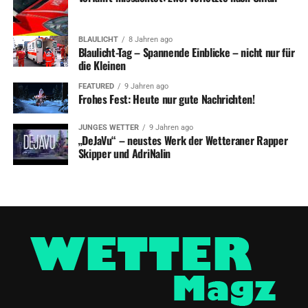
BLAULICHT
8 Jahren ago
Blaulicht-Tag – Spannende Einblicke – nicht nur für
die Kleinen
FEATURED
9 Jahren ago
Frohes Fest: Heute nur gute Nachrichten!
JUNGES WETTER
9 Jahren ago
„DeJaVu“ – neustes Werk der Wetteraner Rapper
Skipper und AdriNalin