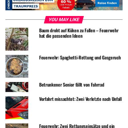
Die Polizei rät, sich bei ähnlich gelagerten Fällen sofort
an die Polizei zu wenden und niemals etwas an die
Erpresser zu zahlen.
YOU MAY LIKE
Baum droht auf Küken zu Fallen – Feuerwehr
hat die passenden Ideen
Symbolfoto / Archiv
Feuerwehr: Spaghetti-Rettung und Gasgeruch
ADVERTISEMENT
RELATED TOPICS:
BLAULICHT
NEWS
Betrunkener Senior fällt von Fahrrad
UP NEXT
Zwei Einbrüche zur besten Tageszeit – Beratungsstellen
Vorfahrt missachtet: Zwei Verletzte nach Unfall
helfen
DON'T MISS
Feuerwehr warnt vor dem Betreten der Wälder
Feuerwehr: Zwei Rettungseinsätze und ein