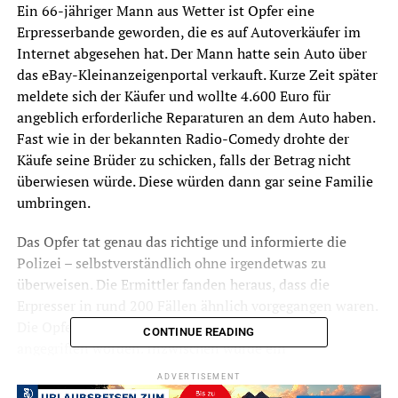
Ein 66-jähriger Mann aus Wetter ist Opfer eine
Erpresserbande geworden, die es auf Autoverkäufer im
Internet abgesehen hat. Der Mann hatte sein Auto über
das eBay-Kleinanzeigenportal verkauft. Kurze Zeit später
meldete sich der Käufer und wollte 4.600 Euro für
angeblich erforderliche Reparaturen an dem Auto haben.
Fast wie in der bekannten Radio-Comedy drohte der
Käufe seine Brüder zu schicken, falls der Betrag nicht
überwiesen würde. Diese würden dann gar seine Familie
umbringen.
Das Opfer tat genau das richtige und informierte die
Polizei – selbstverständlich ohne irgendetwas zu
überweisen. Die Ermittler fanden heraus, dass die
Erpresser in rund 200 Fällen ähnlich vorgegangen waren.
Die Opfer seien aber in keinem Fall tatsächlich
CONTINUE READING
angegriffen worden. Inzwischen wurde ein
Tatverdächtiger ermittelt.
ADVERTISEMENT