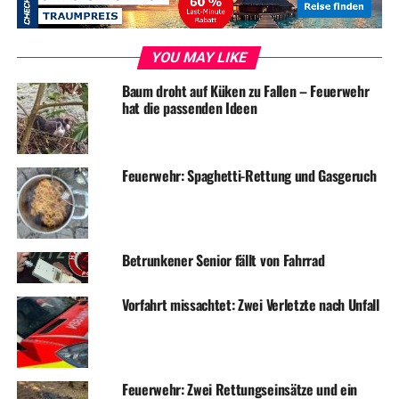
ADVERTISEMENT
RELATED TOPICS:
BLAULICHT
NEWS
YOU MAY LIKE
UP NEXT
Baum droht auf Küken zu Fallen – Feuerwehr
Störung bei Unitymedia legt Internet und Telefon lahm
hat die passenden Ideen
DON'T MISS
Chefredakteur gefeuert – „Radio EN“ plant Neuanfang
Feuerwehr: Spaghetti-Rettung und Gasgeruch
Betrunkener Senior fällt von Fahrrad
Vorfahrt missachtet: Zwei Verletzte nach Unfall
Feuerwehr: Zwei Rettungseinsätze und ein