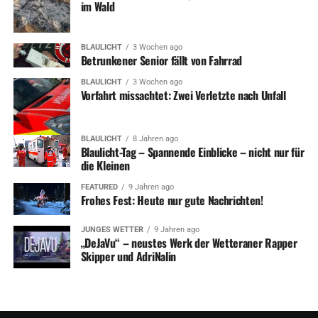
im Wald
BLAULICHT
3 Wochen ago
Betrunkener Senior fällt von Fahrrad
BLAULICHT
3 Wochen ago
Vorfahrt missachtet: Zwei Verletzte nach Unfall
BLAULICHT
8 Jahren ago
Blaulicht-Tag – Spannende Einblicke – nicht nur für
die Kleinen
FEATURED
9 Jahren ago
Frohes Fest: Heute nur gute Nachrichten!
JUNGES WETTER
9 Jahren ago
„DeJaVu“ – neustes Werk der Wetteraner Rapper
Skipper und AdriNalin