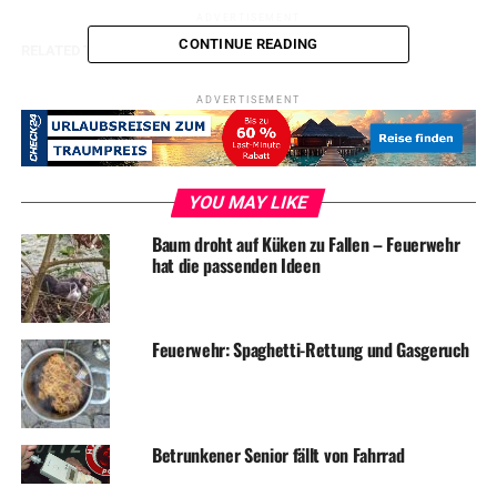
ADVERTISEMENT
CONTINUE READING
RELATED TOPICS:
BLAULICHT
NEWS
UP NEXT
ADVERTISEMENT
Zeugen nach Unfallflucht gesucht
DON'T MISS
Autoknacker wurde gestört
YOU MAY LIKE
Baum droht auf Küken zu Fallen – Feuerwehr
hat die passenden Ideen
Feuerwehr: Spaghetti-Rettung und Gasgeruch
Betrunkener Senior fällt von Fahrrad