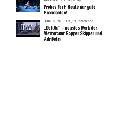
FEATURED
9 Jahren ago
Frohes Fest: Heute nur gute
Nachrichten!
JUNGES WETTER
9 Jahren ago
„DeJaVu“ – neustes Werk der
Wetteraner Rapper Skipper und
AdriNalin