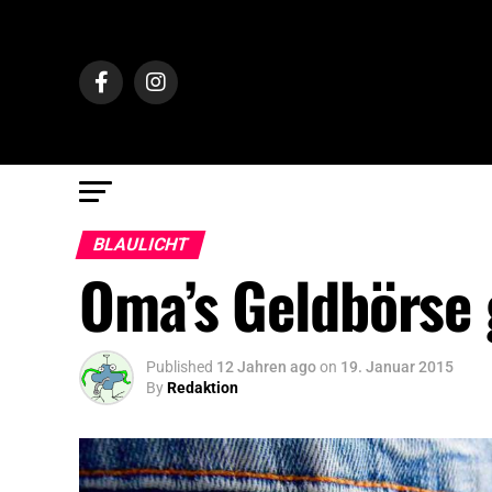
BLAULICHT
Oma’s Geldbörse 
Published
12 Jahren ago
on
19. Januar 2015
By
Redaktion