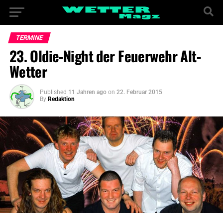
TERMINE
23. Oldie-Night der Feuerwehr Alt-
Wetter
Published
11 Jahren ago
on
22. Februar 2015
By
Redaktion