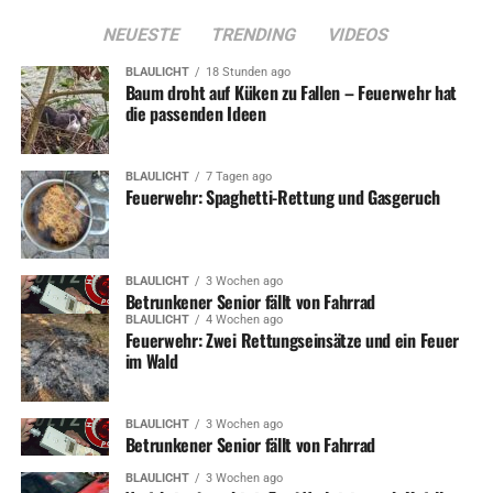
„Diese Band darf auf keiner Veranstaltung fehlen !“ So
NEUESTE
TRENDING
VIDEOS
titelte der Iserlohner Kreisanzeiger bereits im Sommer
2003. Überall dort, wo erstklassige Rockmusik und gute
BLAULICHT
18 Stunden ago
Baum droht auf Küken zu Fallen – Feuerwehr hat
Laune gefragt sind, wird Fireball gebucht. Deshalb haben
die passenden Ideen
die Blauröcke aus Wetter sie auch für ihre Party
verpflichtet.
BLAULICHT
7 Tagen ago
In den 23 Jahren seit der Gründung hat die Band auf fast
Feuerwehr: Spaghetti-Rettung und Gasgeruch
jedem Großereignis im Märkischen Kreis und darüber
hinaus gespielt. Fireball begeistert die Oldiefans mit
einem kompetenten Mix aus 40 Jahren Rock- und Pop-
BLAULICHT
3 Wochen ago
History. Ob Toto, Billy Idol, Joe Cocker, Whitesnake, Deep
Betrunkener Senior fällt von Fahrrad
BLAULICHT
4 Wochen ago
Purple oder Bon Jovi – deren Hits bewegen sich nah am
Feuerwehr: Zwei Rettungseinsätze und ein Feuer
Original, wobei Sänger Sigurd Klose mit seiner
im Wald
außergewöhnlichen Stimme jedem Song seinen eigenen
Stempel aufdrückt. Mehrstimmiger Gesang und ein
BLAULICHT
3 Wochen ago
professioneller Sound runden dieses Cover-Paket der
Betrunkener Senior fällt von Fahrrad
Extraklasse ab.
BLAULICHT
3 Wochen ago