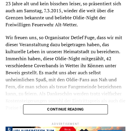
23 Jahre alt und kein bisschen leiser, so präsentiert sich
auch am Samstag, 7.3.2015, wieder die weit über die
Grenzen bekannte und beliebte Oldie-Night der
Freiwilligen Feuerwehr Alt-Wetter.
Wir freuen uns, so Organisator Detlef Fuge, dass wir mit
dieser Veranstaltung dazu beigetragen haben, das
kulturelle Leben in unserer Heimatstadt zu bereichern.
Immerhin haben, diese Oldie-Night mitgezählt, 42
verschiedene Coverbands in Wetter ihr Können unter
Beweis gestellt. Es macht uns aber auch selbst
unheimlichen Spaß, mit den Oldie-Fans aus Nah und
Fern, die man schon als treue Fangemeinde bezeichnen
kann, zu feiern. Als Dankeschön werden trotz vielfacher
Kostensteigerungen sowohl der Eintrittspreis als auch die
Preise für Speisen und Getränke nicht erhöht.
CONTINUE READING
Eintrittskarten sollte man sich auf jeden Fall im
ADVERTISEMENT
Vorverkauf sichern, denn der Veranstalter konnte bisher