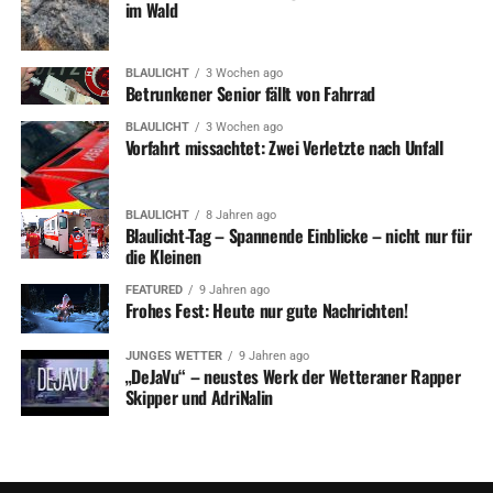
im Wald
BLAULICHT
3 Wochen ago
Betrunkener Senior fällt von Fahrrad
BLAULICHT
3 Wochen ago
Vorfahrt missachtet: Zwei Verletzte nach Unfall
BLAULICHT
8 Jahren ago
Blaulicht-Tag – Spannende Einblicke – nicht nur für
die Kleinen
FEATURED
9 Jahren ago
Frohes Fest: Heute nur gute Nachrichten!
JUNGES WETTER
9 Jahren ago
„DeJaVu“ – neustes Werk der Wetteraner Rapper
Skipper und AdriNalin