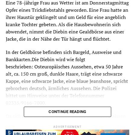
Eine 78-jährige Frau aus Wetter ist am Donnerstagmittag
Opfer eines Trickdiebstahls geworden. Eine Frau hatte an
ihrer Haustür geklingelt und um Geld für eine angeblich
kranke Tochter gebeten. Als die Hausbewohnerin sich
abwendet, nimmt die Diebin eine Gealdbörse aus einer
Jacke, die in der Nähe der Tür hängt und flüchtet.
In der Geldbörse befinden sich Bargeld, Ausweise und
Bankkarten.Die Diebin wird wie folgt
beschrieben: Osteuropäisches Aussehen, etwa 50 Jahre
alt, ca. 150 cm groß, dunkle Haare, trägt eine schwarze
Kappe, eine schwarze Jacke, eine blaue Jeanshose, spricht
gebrochen deutsch, ärmliches Aussehen. Die Polizei
bittet um Hinweise unter der Telefonnummer
02335/9166-7000.
CONTINUE READING
Da sich ähnliche Taten immer wieder ereignen, mahnen
Experten der Polizei zu besonderer Vorsicht im Umgang
ADVERTISEMENT
mit Fremden an der Haustür.