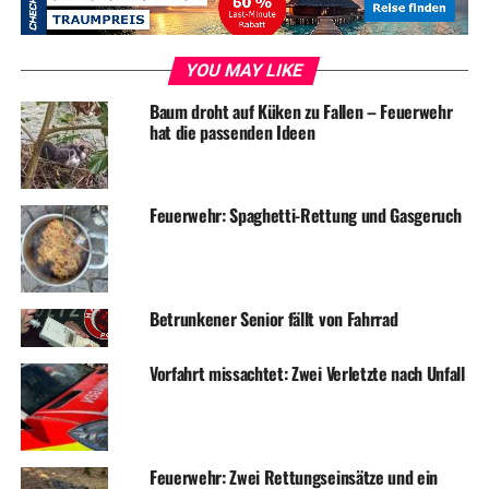
YOU MAY LIKE
Symbolfoto / Archiv
Baum droht auf Küken zu Fallen – Feuerwehr
hat die passenden Ideen
ADVERTISEMENT
Feuerwehr: Spaghetti-Rettung und Gasgeruch
RELATED TOPICS:
FAHNDUNG
NEWS
UP NEXT
Hallenbad – Wiedereröffnung am Dienstag
Betrunkener Senior fällt von Fahrrad
DON'T MISS
Knöllchenalarm am Bahnhofsparkplatz
Vorfahrt missachtet: Zwei Verletzte nach Unfall
Feuerwehr: Zwei Rettungseinsätze und ein