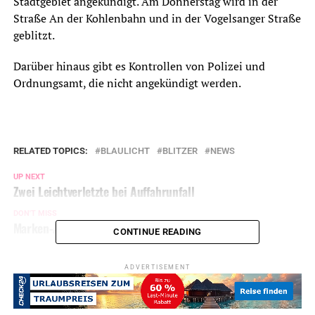
Stadtgebiet angekündigt. Am Donnerstag wird in der
Straße An der Kohlenbahn und in der Vogelsanger Straße
geblitzt.
Darüber hinaus gibt es Kontrollen von Polizei und
Ordnungsamt, die nicht angekündigt werden.
RELATED TOPICS:
BLAULICHT
BLITZER
NEWS
UP NEXT
Zwei Leichtverletzte bei Auffahrunfall
DON'T MISS
Marken-Autoknacker sind wieder unterwegs
CONTINUE READING
ADVERTISEMENT