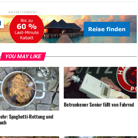
ADVERTISEMENT
YOU MAY LIKE
Betrunkener Senior fällt von Fahrrad
ehr: Spaghetti-Rettung und
uch