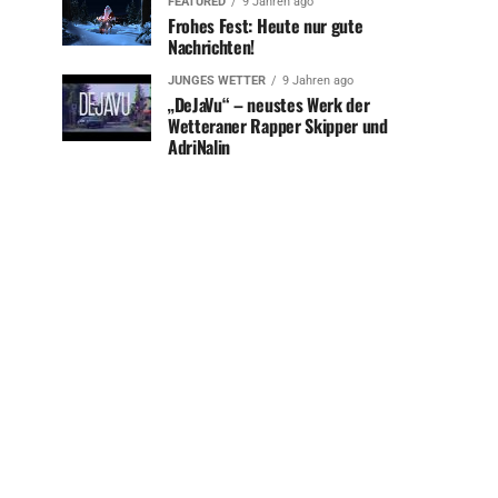
FEATURED
9 Jahren ago
Frohes Fest: Heute nur gute
Nachrichten!
JUNGES WETTER
9 Jahren ago
„DeJaVu“ – neustes Werk der
Wetteraner Rapper Skipper und
AdriNalin