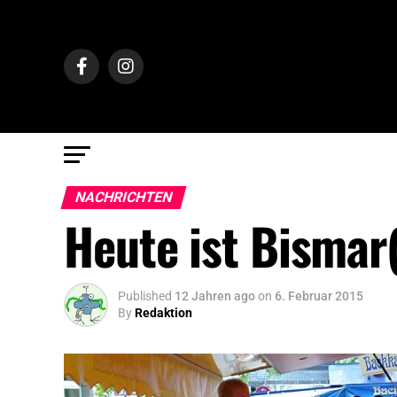
NACHRICHTEN
Heute ist Bismar(
Published
12 Jahren ago
on
6. Februar 2015
By
Redaktion