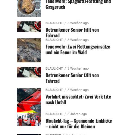
Feuerwehr: Spaghetti-Rettung und
Gasgeruch
BLAULICHT
3 Wochen ago
Betrunkener Senior fällt von
Fahrrad
BLAULICHT
3 Wochen ago
Feuerwehr: Zwei Rettungseinsätze
und ein Feuer im Wald
BLAULICHT
3 Wochen ago
Betrunkener Senior fällt von
Fahrrad
BLAULICHT
3 Wochen ago
Vorfahrt missachtet: Zwei Verletzte
nach Unfall
BLAULICHT
8 Jahren ago
Blaulicht-Tag – Spannende Einblicke
– nicht nur für die Kleinen