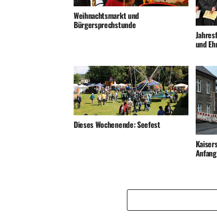
Weihnachtsmarkt und
Bürgersprechstunde
Jahres
und Eh
Dieses Wochenende: Seefest
Kaiser
Anfang