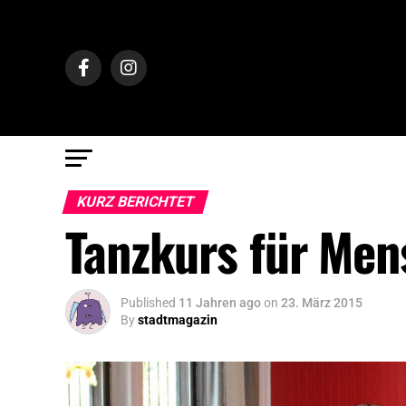
KURZ BERICHTET
Tanzkurs für Me
Published
11 Jahren ago
on
23. März 2015
By
stadtmagazin