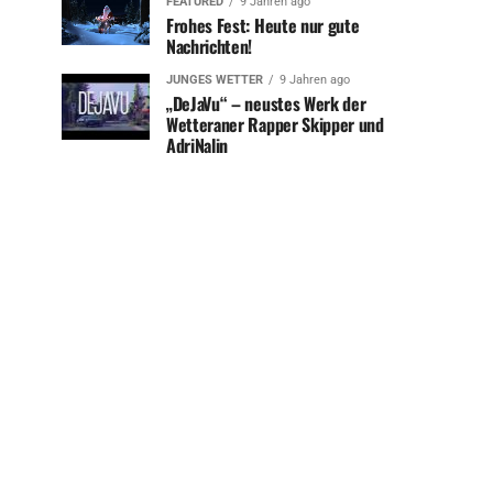
FEATURED
9 Jahren ago
Frohes Fest: Heute nur gute
Nachrichten!
JUNGES WETTER
9 Jahren ago
„DeJaVu“ – neustes Werk der
Wetteraner Rapper Skipper und
AdriNalin