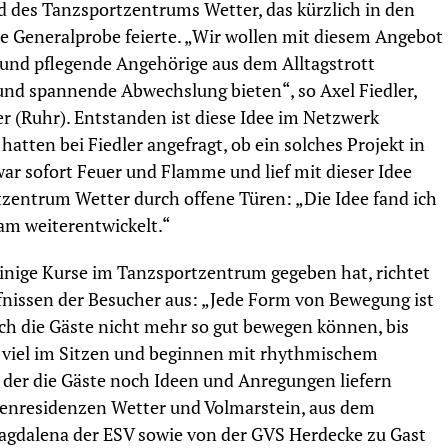
des Tanzsportzentrums Wetter, das kürzlich in den
 Generalprobe feierte. „Wir wollen mit diesem Angebot
und pflegende Angehörige aus dem Alltagstrott
nd spannende Abwechslung bieten“, so Axel Fiedler,
r (Ruhr). Entstanden ist diese Idee im Netzwerk
atten bei Fiedler angefragt, ob ein solches Projekt in
war sofort Feuer und Flamme und lief mit dieser Idee
entrum Wetter durch offene Türen: „Die Idee fand ich
am weiterentwickelt.“
einige Kurse im Tanzsportzentrum gegeben hat, richtet
nissen der Besucher aus: „Jede Form von Bewegung ist
ich die Gäste nicht mehr so gut bewegen können, bis
viel im Sitzen und beginnen mit rhythmischem
i der die Gäste noch Ideen und Anregungen liefern
renresidenzen Wetter und Volmarstein, aus dem
gdalena der ESV sowie von der GVS Herdecke zu Gast