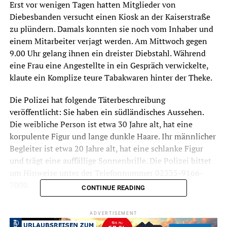
Erst vor wenigen Tagen hatten Mitglieder von
Diebesbanden versucht einen Kiosk an der Kaiserstraße
zu plündern. Damals konnten sie noch vom Inhaber und
einem Mitarbeiter verjagt werden. Am Mittwoch gegen
9.00 Uhr gelang ihnen ein dreister Diebstahl. Während
eine Frau eine Angestellte in ein Gespräch verwickelte,
klaute ein Komplize teure Tabakwaren hinter der Theke.
Die Polizei hat folgende Täterbeschreibung
veröffentlicht: Sie haben ein südländisches Aussehen.
Die weibliche Person ist etwa 30 Jahre alt, hat eine
korpulente Figur und lange dunkle Haare. Ihr männlicher
Begleiter ist etwa 20 Jahre alt, hat eine schlanke Figur
und trägt eine auffällige Sonnenbrille. Die Polizei bittet
um Hinweise unter der Telefonnummer 02335-9166-
7000.
CONTINUE READING
ADVERTISEMENT