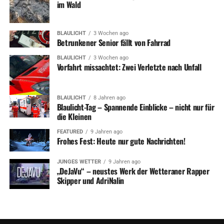
im Wald
BLAULICHT
3 Wochen ago
Betrunkener Senior fällt von Fahrrad
BLAULICHT
3 Wochen ago
Vorfahrt missachtet: Zwei Verletzte nach Unfall
BLAULICHT
8 Jahren ago
Blaulicht-Tag – Spannende Einblicke – nicht nur für
die Kleinen
FEATURED
9 Jahren ago
Frohes Fest: Heute nur gute Nachrichten!
JUNGES WETTER
9 Jahren ago
„DeJaVu“ – neustes Werk der Wetteraner Rapper
Skipper und AdriNalin