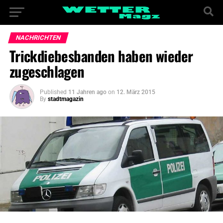
NACHRICHTEN
Trickdiebesbanden haben wieder
zugeschlagen
Published
11 Jahren ago
on
12. März 2015
By
stadtmagazin