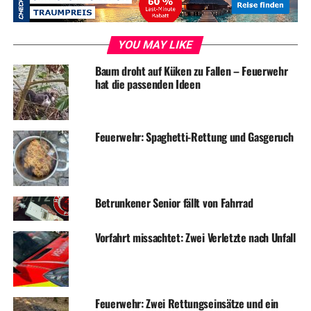
Symbolfoto / Archiv
YOU MAY LIKE
Baum droht auf Küken zu Fallen – Feuerwehr
hat die passenden Ideen
ADVERTISEMENT
RELATED TOPICS:
BLAULICHT
FAHNDUNG
NEWS
Feuerwehr: Spaghetti-Rettung und Gasgeruch
UP NEXT
Ersatzteilbeschaffung auf Verbrecher-Art
DON'T MISS
Betrunkener Senior fällt von Fahrrad
Diebesbande aus dem Süden wollte Kiosk plündern
Vorfahrt missachtet: Zwei Verletzte nach Unfall
Feuerwehr: Zwei Rettungseinsätze und ein