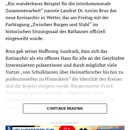
„Ein wunderbares Beispiel für die interkommunale
Zusammenarbeit“ nannte Landrat Dr. Arnim Brux das
neue Kreisarchiv in Wetter, das am Freitag mit der
Fachtagung „Zwischen Burgen und Stahl“ im
historischen Sitzungssaal des Rathauses offiziell
eingeweiht wurde.
Brux gab seiner Hoffnung Ausdruck, dass sich das
Kreisarchiv als ein offenes Haus für alle an der Geschichte
Interessierten präsentieren und durch möglichst viele
Nutzer „von Schulklassen über Heimatforscher bis hin zu
professionellen zu Historikern“ die Identität des Kreises
und der Region steigern werde. Bürgermeister Frank
Hasenberg sprach von einer „Schatztruhe voller
historischer Fundstücke und einem Wegweiser in die
Geschichte des Kreises.“ Beide dankten der
CONTINUE READING
Kreisarchivarin Dr. Dagmar Hemmie, Stadtarchivar Dr.
Dietrich Thier als Leiter des Kreisarchivs sowie seiner
ADVERTISEMENT
Mitarbeiterin Bianka Sachs für ihre Arbeit: „Sie sind es,