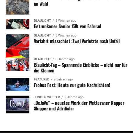
im Wald
BLAULICHT
3 Wochen ago
Betrunkener Senior fällt von Fahrrad
ADVERTISEMENT
Bild: Landrat Brux (links) und Archiv-Chef Dr. Dietrich
BLAULICHT
3 Wochen ago
Vorfahrt missachtet: Zwei Verletzte nach Unfall
Thier Foto: Stadt Wetter
BLAULICHT
8 Jahren ago
Blaulicht-Tag – Spannende Einblicke – nicht nur für
die Kleinen
RELATED TOPICS:
GESCHICHTE
KULTUR
NEWS
FEATURED
9 Jahren ago
UP NEXT
Frohes Fest: Heute nur gute Nachrichten!
Ein Rucksack voller Kultur fördert Projekte für Kinder und
Jugendliche in Wetter
JUNGES WETTER
9 Jahren ago
„DeJaVu“ – neustes Werk der Wetteraner Rapper
DON'T MISS
Hagener Agentur soll Seefest rocken – Lichtburg ist raus
Skipper und AdriNalin