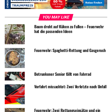
RELATED TOPICS:
NEWS
STADTVERWALTUNG
YOU MAY LIKE
UP NEXT
Baum droht auf Küken zu Fallen – Feuerwehr
Bürgerbüro und Stadtbücherei am Samstag geschlossen
hat die passenden Ideen
DON'T MISS
Sperrung Köhlerwaldstraße
Feuerwehr: Spaghetti-Rettung und Gasgeruch
Betrunkener Senior fällt von Fahrrad
Vorfahrt missachtet: Zwei Verletzte nach Unfall
Feuerwehr: Zwei Rettungseinsätze und ein