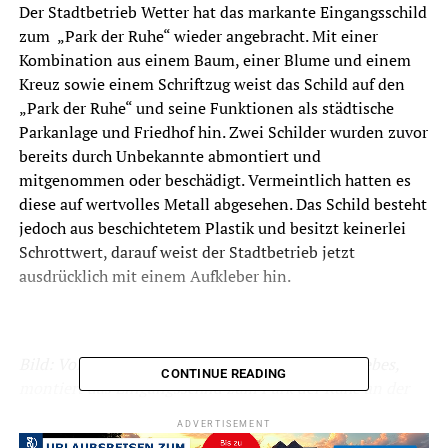
Der Stadtbetrieb Wetter hat das markante Eingangsschild
zum „Park der Ruhe“ wieder angebracht. Mit einer
Kombination aus einem Baum, einer Blume und einem
Kreuz sowie einem Schriftzug weist das Schild auf den
„Park der Ruhe“ und seine Funktionen als städtische
Parkanlage und Friedhof hin. Zwei Schilder wurden zuvor
bereits durch Unbekannte abmontiert und
mitgenommen oder beschädigt. Vermeintlich hatten es
diese auf wertvolles Metall abgesehen. Das Schild besteht
jedoch aus beschichtetem Plastik und besitzt keinerlei
Schrottwert, darauf weist der Stadtbetrieb jetzt
ausdrücklich mit einem Aufkleber hin.
Bild: Volker Wiegand, Mitarbeiter des Stadtbetriebes,
CONTINUE READING
montiert das Eingangsschild zum Park der Ruhe an der
Gartenstraße. Foto: Stadt Wetter (Ruhr).
ADVERTISEMENT