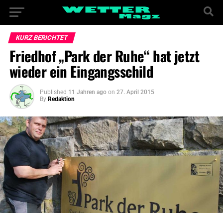
KURZ BERICHTET
Friedhof „Park der Ruhe“ hat jetzt
wieder ein Eingangsschild
Published
11 Jahren ago
on
27. April 2015
By
Redaktion