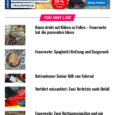
YOU MAY LIKE
Baum droht auf Küken zu Fallen – Feuerwehr
hat die passenden Ideen
Fotos: Feuerwehr
Feuerwehr: Spaghetti-Rettung und Gasgeruch
Betrunkener Senior fällt von Fahrrad
ADVERTISEMENT
RELATED TOPICS:
BLAULICHT
NEWS
Vorfahrt missachtet: Zwei Verletzte nach Unfall
UP NEXT
Keine weiteren Feuerwerke in der „Villa Vera“
DON'T MISS
Ferienstart mit Traumwetter – auch im Urlaub!
Feuerwehr: Zwei Rettungseinsätze und ein