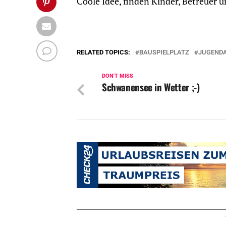
Coole Idee, finden Kinder, Betreuer u
RELATED TOPICS:
BAUSPIELPLATZ
JUGENDA
DON'T MISS
Schwanensee in Wetter ;-)