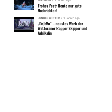
FEATURED
9 Jahren ago
Frohes Fest: Heute nur gute
Nachrichten!
JUNGES WETTER
9 Jahren ago
„DeJaVu“ – neustes Werk der
Wetteraner Rapper Skipper und
AdriNalin