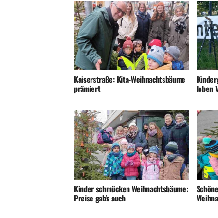
Kaiserstraße: Kita-Weihnachtsbäume
Kinder
prämiert
loben V
Kinder schmücken Weihnachtsbäume:
Schöne
Preise gab’s auch
Weihn