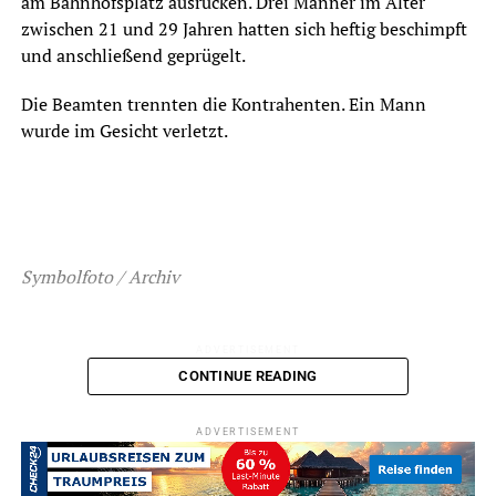
am Bahnhofsplatz ausrücken. Drei Männer im Alter
zwischen 21 und 29 Jahren hatten sich heftig beschimpft
und anschließend geprügelt.
Die Beamten trennten die Kontrahenten. Ein Mann
wurde im Gesicht verletzt.
Symbolfoto / Archiv
ADVERTISEMENT
CONTINUE READING
RELATED TOPICS:
BLAULICHT
NEWS
ADVERTISEMENT
UP NEXT
Zwei Fahrradunfälle mit verletzten Senioren