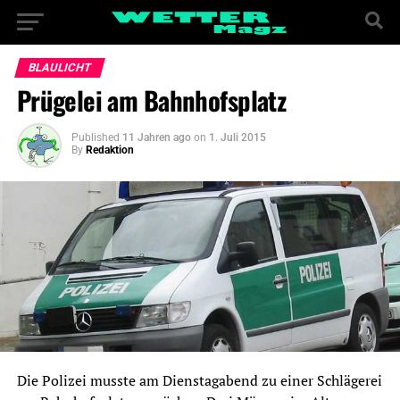
BLAULICHT
Prügelei am Bahnhofsplatz
Published
11 Jahren ago
on
1. Juli 2015
By
Redaktion
Die Polizei musste am Dienstagabend zu einer Schlägerei