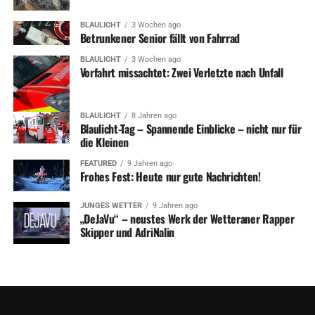
BLAULICHT
3 Wochen ago
Betrunkener Senior fällt von Fahrrad
BLAULICHT
3 Wochen ago
Vorfahrt missachtet: Zwei Verletzte nach Unfall
BLAULICHT
8 Jahren ago
Blaulicht-Tag – Spannende Einblicke – nicht nur für
die Kleinen
FEATURED
9 Jahren ago
Frohes Fest: Heute nur gute Nachrichten!
JUNGES WETTER
9 Jahren ago
„DeJaVu“ – neustes Werk der Wetteraner Rapper
Skipper und AdriNalin