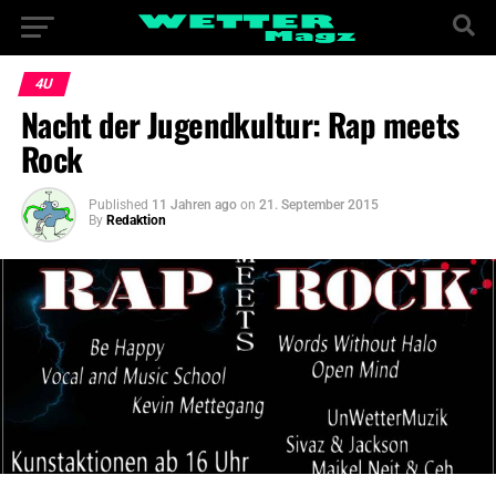
4U
Nacht der Jugendkultur: Rap meets
Rock
Published
11 Jahren ago
on
21. September 2015
By
Redaktion