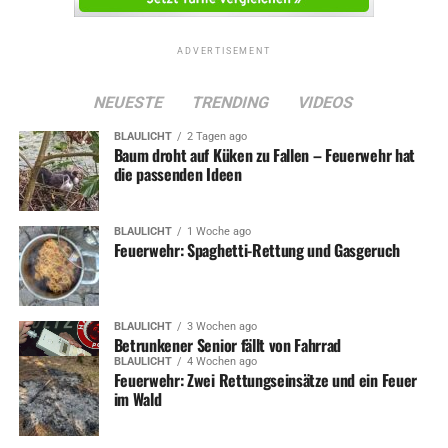
UP NEXT
Herbstferien: Bunte Angebote für Kinder und Jugendliche
ADVERTISEMENT
DON'T MISS
Mittwoch: Vorstellung des Benefiz-Fotokalenders 2016
NEUESTE
TRENDING
VIDEOS
BLAULICHT
2 Tagen ago
Baum droht auf Küken zu Fallen – Feuerwehr hat
die passenden Ideen
BLAULICHT
1 Woche ago
Feuerwehr: Spaghetti-Rettung und Gasgeruch
BLAULICHT
3 Wochen ago
Betrunkener Senior fällt von Fahrrad
BLAULICHT
4 Wochen ago
Feuerwehr: Zwei Rettungseinsätze und ein Feuer
im Wald