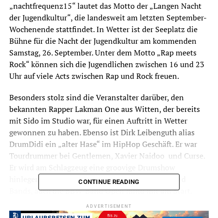
„nachtfrequenz15“ lautet das Motto der „Langen Nacht
der Jugendkultur“, die landesweit am letzten September-
Wochenende stattfindet. In Wetter ist der Seeplatz die
Bühne für die Nacht der Jugendkultur am kommenden
Samstag, 26. September. Unter dem Motto „Rap meets
Rock“ können sich die Jugendlichen zwischen 16 und 23
Uhr auf viele Acts zwischen Rap und Rock freuen.
Besonders stolz sind die Veranstalter darüber, den
bekannten Rapper Lakman One aus Witten, der bereits
mit Sido im Studio war, für einen Auftritt in Wetter
gewonnen zu haben. Ebenso ist Dirk Leibenguth alias
DrumDidi ein „alter Hase“ im HipHop Geschäft. Er war
Tourdrummer bei Gentlemen, Xavier Naidoo und Curse.
Er wird am Schlagzeug eine groovige Drumshow
hinlegen. Ferner ist,neben weiteren Künstlern und
CONTINUE READING
Bands, auch die BBW-Band Open mind mit am Start.
ADVERTISEMENT
Es wird bunt und laut und das ist genauso gewünscht in