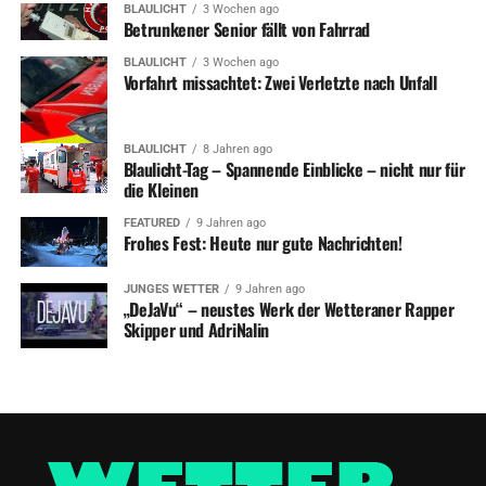
BLAULICHT
3 Wochen ago
Betrunkener Senior fällt von Fahrrad
BLAULICHT
3 Wochen ago
Vorfahrt missachtet: Zwei Verletzte nach Unfall
BLAULICHT
8 Jahren ago
Blaulicht-Tag – Spannende Einblicke – nicht nur für
die Kleinen
FEATURED
9 Jahren ago
Frohes Fest: Heute nur gute Nachrichten!
JUNGES WETTER
9 Jahren ago
„DeJaVu“ – neustes Werk der Wetteraner Rapper
Skipper und AdriNalin