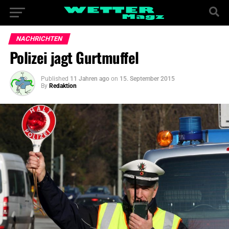
NACHRICHTEN
Polizei jagt Gurtmuffel
Published
11 Jahren ago
on
15. September 2015
By
Redaktion