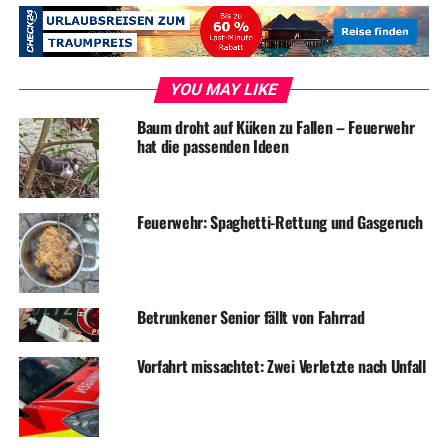
gekommen.“, sagt einer der Beamten, der an den
Kontrollen beteiligt war.
Man werde auch in Zukunft ein Auge auf Gurtmuffel
YOU MAY LIKE
haben und Unbelehrbare sanktionieren, ergänzt der
Baum droht auf Küken zu Fallen – Feuerwehr
Polizeisprecher.
hat die passenden Ideen
Symbolfoto / Archiv
Feuerwehr: Spaghetti-Rettung und Gasgeruch
ADVERTISEMENT
Betrunkener Senior fällt von Fahrrad
RELATED TOPICS:
BLAULICHT
NEWS
VERKEHR
Vorfahrt missachtet: Zwei Verletzte nach Unfall
UP NEXT
Wetter, Wetter, Unwetter?
DON'T MISS