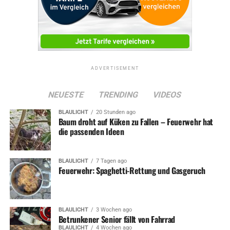
ADVERTISEMENT
NEUESTE
TRENDING
VIDEOS
BLAULICHT
20 Stunden ago
Baum droht auf Küken zu Fallen – Feuerwehr hat
die passenden Ideen
BLAULICHT
7 Tagen ago
Feuerwehr: Spaghetti-Rettung und Gasgeruch
BLAULICHT
3 Wochen ago
Betrunkener Senior fällt von Fahrrad
BLAULICHT
4 Wochen ago