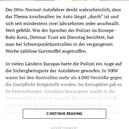
Der Otto-Normal-Autofahrer denkt wahrscheinlich, dass
das Thema Anschnallen im Auto längst „durch“ ist und
sich seit mindestens zwei Jahrzehnten jeder anschnallt.
Weit gefehlt. Wie der Sprecher der Polizei im Ennepe-
Ruhr-Kreis, Dietmar Trust am Dienstag berichtet, hat
man bei Schwerpunktkontrollen in der vergangenen
Woche zahllose Gurtmuffel angetroffen.
In vielen Ländern Europas hatte die Polizei ein Auge auf
die Sichergheitsgurte der Autofahrer geworfen. In NRW
waren bei den Kontrollen mehr als 4.000 Verstöße gegen
die Gurtpflicht festgestellt worden. Im Kreisgebiet gab es
86 Feststellungen. Geradezu fassungslos macht es die
Ordnungshüter, dass es manche Eltern nicht einmal für
nötig halten, ihre Kinder im Auto zu sichern. Bei den
Kontrollen waren vier kleine Mitfahrer völlig ungesichert
CONTINUE READING
entdeckt worden. „Bei einem Unfall wären sie quer durch
das Auto geflogen und möglicherweise ums Leben
ADVERTISEMENT