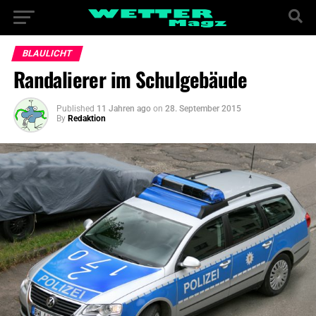
BLAULICHT
Randalierer im Schulgebäude
Published
11 Jahren ago
on
28. September 2015
By
Redaktion