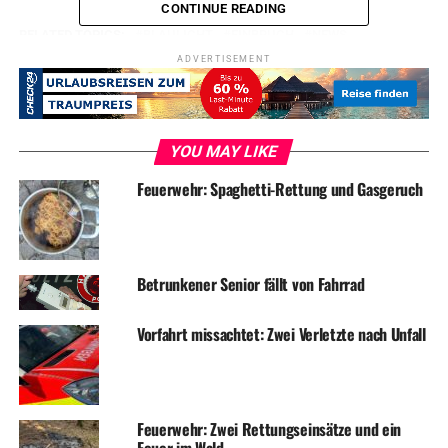
CONTINUE READING
RELATED TOPICS:
BLAULICHT
EINBRUCH
NEWS
ADVERTISEMENT
UP NEXT
Einbruch in türkischen Kulturverein
DON'T MISS
Gasofen explodiert
YOU MAY LIKE
Feuerwehr: Spaghetti-Rettung und Gasgeruch
Betrunkener Senior fällt von Fahrrad
Vorfahrt missachtet: Zwei Verletzte nach Unfall
Feuerwehr: Zwei Rettungseinsätze und ein
Feuer im Wald