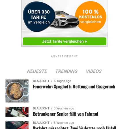
ADVERTISEMENT
NEUESTE
TRENDING
VIDEOS
BLAULICHT
6 Tagen ago
Feuerwehr: Spaghetti-Rettung und Gasgeruch
BLAULICHT
3 Wochen ago
Betrunkener Senior fällt von Fahrrad
BLAULICHT
3 Wochen ago
Vorfahrt missachtet: Zwei Verletzte nach Unfall