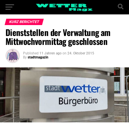
KURZ BERICHTET
Dienststellen der Verwaltung am
Mittwochvormittag geschlossen
Published
11 Jahren ago
on
24. Oktober 2015
By
stadtmagazin