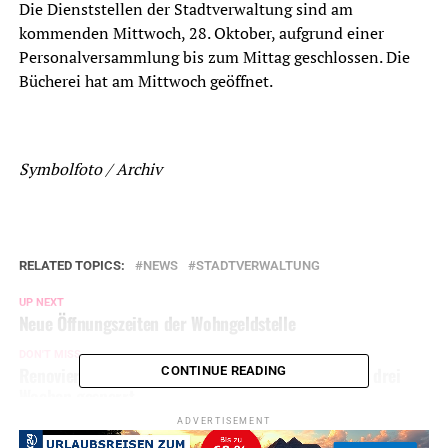
Die Dienststellen der Stadtverwaltung sind am
kommenden Mittwoch, 28. Oktober, aufgrund einer
Personalversammlung bis zum Mittag geschlossen. Die
Bücherei hat am Mittwoch geöffnet.
Symbolfoto / Archiv
RELATED TOPICS:
NEWS
STADTVERWALTUNG
UP NEXT
Neue Öffnungszeiten der Wohngeldstelle
DON'T MISS
Renovierung: Haupttreppenhaus im Parkhaus rund drei
CONTINUE READING
Wochen gesperrt
ADVERTISEMENT