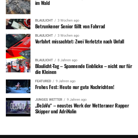
im Wald
BLAULICHT
3 Wochen ago
Betrunkener Senior fällt von Fahrrad
BLAULICHT
3 Wochen ago
Vorfahrt missachtet: Zwei Verletzte nach Unfall
BLAULICHT
8 Jahren ago
Blaulicht-Tag – Spannende Einblicke – nicht nur für
die Kleinen
FEATURED
9 Jahren ago
Frohes Fest: Heute nur gute Nachrichten!
JUNGES WETTER
9 Jahren ago
„DeJaVu“ – neustes Werk der Wetteraner Rapper
Skipper und AdriNalin