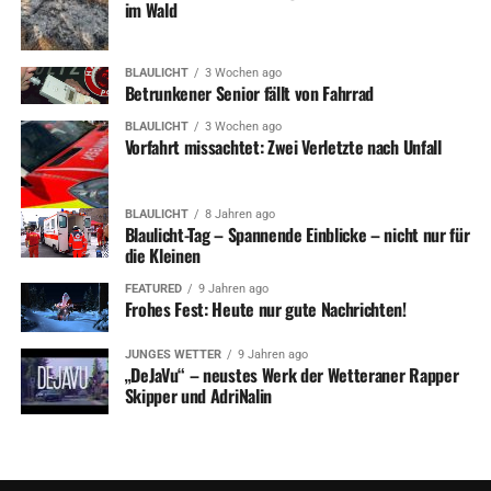
im Wald
BLAULICHT
3 Wochen ago
Betrunkener Senior fällt von Fahrrad
BLAULICHT
3 Wochen ago
Vorfahrt missachtet: Zwei Verletzte nach Unfall
BLAULICHT
8 Jahren ago
Blaulicht-Tag – Spannende Einblicke – nicht nur für
die Kleinen
FEATURED
9 Jahren ago
Frohes Fest: Heute nur gute Nachrichten!
JUNGES WETTER
9 Jahren ago
„DeJaVu“ – neustes Werk der Wetteraner Rapper
Skipper und AdriNalin