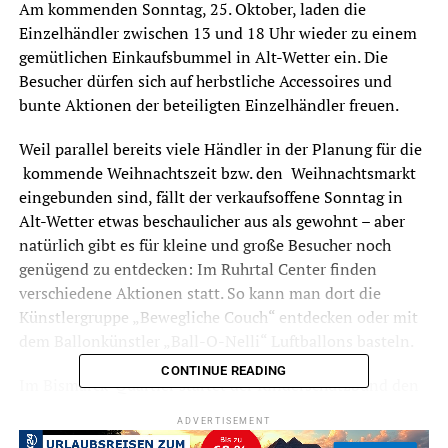
Am kommenden Sonntag, 25. Oktober, laden die
Einzelhändler zwischen 13 und 18 Uhr wieder zu einem
gemütlichen Einkaufsbummel in Alt-Wetter ein. Die
Besucher dürfen sich auf herbstliche Accessoires und
bunte Aktionen der beteiligten Einzelhändler freuen.
Weil parallel bereits viele Händler in der Planung für die
kommende Weihnachtszeit bzw. den Weihnachtsmarkt
eingebunden sind, fällt der verkaufsoffene Sonntag in
Alt-Wetter etwas beschaulicher aus als gewohnt – aber
natürlich gibt es für kleine und große Besucher noch
genügend zu entdecken: Im Ruhrtal Center finden
verschiedene Aktionen statt. So kann man dort die
Künstlergruppe „Bewegliche Couch“ entdecken oder mit
dem Ballonkünstler „Bal
l-O-Nelli“ Luftballons basteln.
CONTINUE READING
Im Bismarck-Quartier startet der Kinderschutzbund den
Verkauf seines Sponsoren-Adventskalenders. Neben
ADVERTISEMENT
einem Kaffee- und Waffelverkauf (die Erlöse werden für