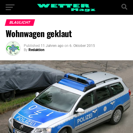
BLAULICHT
Wohnwagen geklaut
Published
11 Jahren ago
on
6. Oktober 2015
By
Redaktion