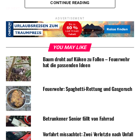
CONTINUE READING
UP NEXT
Drei Verletzte bei Unfall in Volmarstein
ADVERTISEMENT
DON'T MISS
Mofafahrer baut Unfall im Drogenrausch
YOU MAY LIKE
Baum droht auf Küken zu Fallen – Feuerwehr
hat die passenden Ideen
Feuerwehr: Spaghetti-Rettung und Gasgeruch
Betrunkener Senior fällt von Fahrrad
Vorfahrt missachtet: Zwei Verletzte nach Unfall