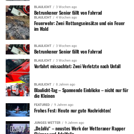
BLAULICHT
3 Wochen ago
Betrunkener Senior fällt von Fahrrad
BLAULICHT
4 Wochen ago
Feuerwehr: Zwei Rettungseinsätze und ein Feuer
im Wald
BLAULICHT
3 Wochen ago
Betrunkener Senior fällt von Fahrrad
BLAULICHT
3 Wochen ago
Vorfahrt missachtet: Zwei Verletzte nach Unfall
BLAULICHT
8 Jahren ago
Blaulicht-Tag – Spannende Einblicke – nicht nur für
die Kleinen
FEATURED
9 Jahren ago
Frohes Fest: Heute nur gute Nachrichten!
JUNGES WETTER
9 Jahren ago
„DeJaVu“ – neustes Werk der Wetteraner Rapper