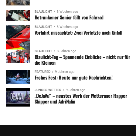
BLAULICHT
3 Wochen ago
Betrunkener Senior fällt von Fahrrad
BLAULICHT
3 Wochen ago
Vorfahrt missachtet: Zwei Verletzte nach Unfall
BLAULICHT
8 Jahren ago
Blaulicht-Tag – Spannende Einblicke – nicht nur für
die Kleinen
FEATURED
9 Jahren ago
Frohes Fest: Heute nur gute Nachrichten!
JUNGES WETTER
9 Jahren ago
„DeJaVu“ – neustes Werk der Wetteraner Rapper
Skipper und AdriNalin