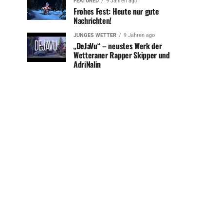
FEATURED
9 Jahren ago
Frohes Fest: Heute nur gute
Nachrichten!
JUNGES WETTER
9 Jahren ago
„DeJaVu“ – neustes Werk der
Wetteraner Rapper Skipper und
AdriNalin