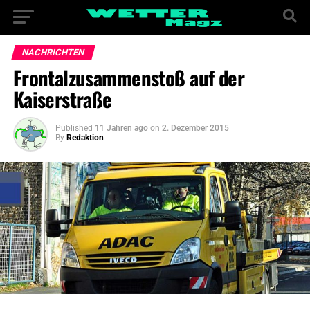
NACHRICHTEN
Frontalzusammenstoß auf der
Kaiserstraße
Published
11 Jahren ago
on
2. Dezember 2015
By
Redaktion