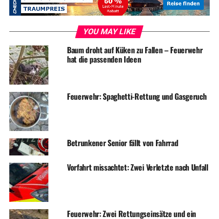
RELATED TOPICS:
BLAULICHT
NEWS
UNFALL
UP NEXT
YOU MAY LIKE
Lions Club mit Köstlichkeiten und Kunstkalender auf dem
Weihnachtsmarkt
Baum droht auf Küken zu Fallen – Feuerwehr
hat die passenden Ideen
DON'T MISS
Teilediebe brechen gleich Fünf BMW auf
Feuerwehr: Spaghetti-Rettung und Gasgeruch
Betrunkener Senior fällt von Fahrrad
Vorfahrt missachtet: Zwei Verletzte nach Unfall
Feuerwehr: Zwei Rettungseinsätze und ein