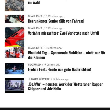
im Wald
BLAULICHT
3 Wochen ago
Betrunkener Senior fällt von Fahrrad
BLAULICHT
3 Wochen ago
Vorfahrt missachtet: Zwei Verletzte nach Unfall
BLAULICHT
8 Jahren ago
Blaulicht-Tag – Spannende Einblicke – nicht nur für
die Kleinen
FEATURED
9 Jahren ago
Frohes Fest: Heute nur gute Nachrichten!
JUNGES WETTER
9 Jahren ago
„DeJaVu“ – neustes Werk der Wetteraner Rapper
Skipper und AdriNalin