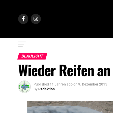
BLAULICHT
Wieder Reifen an
Published
11 Jahren ago
on
9. Dezember 2015
By
Redaktion