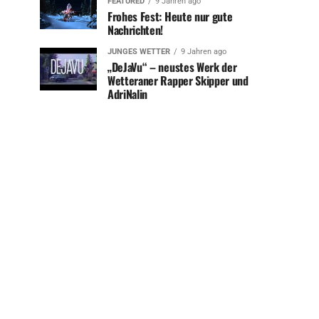
FEATURED
9 Jahren ago
Frohes Fest: Heute nur gute
Nachrichten!
JUNGES WETTER
9 Jahren ago
„DeJaVu“ – neustes Werk der
Wetteraner Rapper Skipper und
AdriNalin