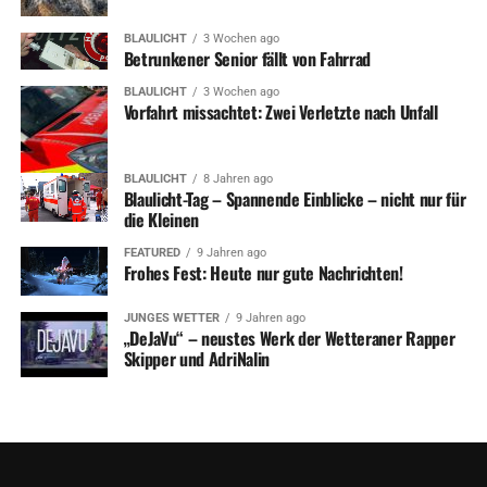
BLAULICHT
3 Wochen ago
Betrunkener Senior fällt von Fahrrad
BLAULICHT
3 Wochen ago
Vorfahrt missachtet: Zwei Verletzte nach Unfall
BLAULICHT
8 Jahren ago
Blaulicht-Tag – Spannende Einblicke – nicht nur für
die Kleinen
FEATURED
9 Jahren ago
Frohes Fest: Heute nur gute Nachrichten!
JUNGES WETTER
9 Jahren ago
„DeJaVu“ – neustes Werk der Wetteraner Rapper
Skipper und AdriNalin