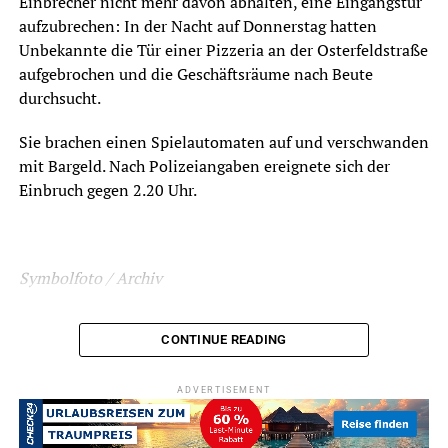
Einbrecher nicht mehr davon abhalten, eine Eingangstür
aufzubrechen: In der Nacht auf Donnerstag hatten
Unbekannte die Tür einer Pizzeria an der Osterfeldstraße
aufgebrochen und die Geschäftsräume nach Beute
durchsucht.
Sie brachen einen Spielautomaten auf und verschwanden
mit Bargeld. Nach Polizeiangaben ereignete sich der
Einbruch gegen 2.20 Uhr.
Symbolfoto / Archiv
CONTINUE READING
ADVERTISEMENT
ADVERTISEMENT
RELATED TOPICS:
EINBRUCH
NEWS