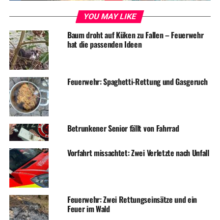
UP NEXT
Vier Einbrüche in Häuser und Wohnungen
YOU MAY LIKE
DON'T MISS
Baum droht auf Küken zu Fallen – Feuerwehr
Vier Einbrüche in Einfamilienhäuser
hat die passenden Ideen
Feuerwehr: Spaghetti-Rettung und Gasgeruch
Betrunkener Senior fällt von Fahrrad
Vorfahrt missachtet: Zwei Verletzte nach Unfall
Feuerwehr: Zwei Rettungseinsätze und ein
Feuer im Wald