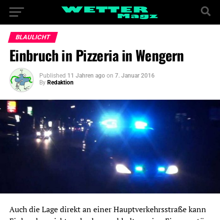
BLAULICHT
Einbruch in Pizzeria in Wengern
Published
11 Jahren ago
on
7. Januar 2016
By
Redaktion
Auch die Lage direkt an einer Hauptverkehrsstraße kann