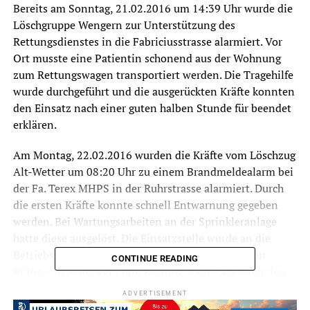
Bereits am Sonntag, 21.02.2016 um 14:39 Uhr wurde die
Löschgruppe Wengern zur Unterstützung des
Rettungsdienstes in die Fabriciusstrasse alarmiert. Vor
Ort musste eine Patientin schonend aus der Wohnung
zum Rettungswagen transportiert werden. Die Tragehilfe
wurde durchgeführt und die ausgerückten Kräfte konnten
den Einsatz nach einer guten halben Stunde für beendet
erklären.
Am Montag, 22.02.2016 wurden die Kräfte vom Löschzug
Alt-Wetter um 08:20 Uhr zu einem Brandmeldealarm bei
der Fa. Terex MHPS in der Ruhrstrasse alarmiert. Durch
die ersten Kräfte konnte schnell Entwarnung gegeben
werden. Bei Wartungsarbeiten an der Sprinkleranlage
hatte diese ausgelöst. Die Einsatzstelle wurde an die
Betriebsfeuerwehr übergeben und die ausgerückten
CONTINUE READING
Kräfte von Feuerwehr und Rettungsdienst konnten den
Einsatz um 09:00 Uhr für beendet erklären.
ADVERTISEMENT