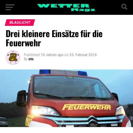
BLAULICHT
Drei kleinere Einsätze für die
Feuerwehr
Published
10 Jahren ago
on
23. Februar 2016
By
ots