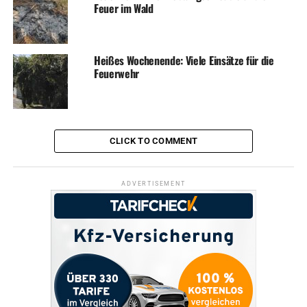
Feuer im Wald
RELATED TOPICS:
BLAULICHT
FEUERWEHR
NEWS
UP NEXT
Diebe klauen Postkasten
Heißes Wochenende: Viele Einsätze für die
DON'T MISS
Feuerwehr
Wieder Teilediebe im Autohaus
CLICK TO COMMENT
ADVERTISEMENT