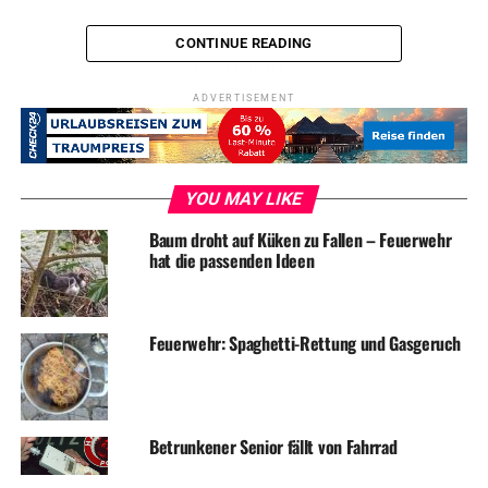
CONTINUE READING
ADVERTISEMENT
ADVERTISEMENT
RELATED TOPICS:
BLAULICHT
NEWS
UNFALL
UP NEXT
Hemmungslose Automatenknacker
YOU MAY LIKE
DON'T MISS
Einbruch in Lottogeschäft
Baum droht auf Küken zu Fallen – Feuerwehr
hat die passenden Ideen
Feuerwehr: Spaghetti-Rettung und Gasgeruch
Betrunkener Senior fällt von Fahrrad