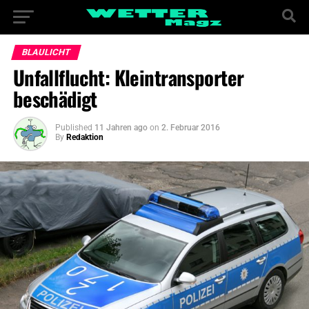
BLAULICHT
Unfallflucht: Kleintransporter
beschädigt
Published
11 Jahren ago
on
2. Februar 2016
By
Redaktion