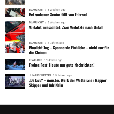
BLAULICHT
3 Wochen ago
Betrunkener Senior fällt von Fahrrad
BLAULICHT
3 Wochen ago
Vorfahrt missachtet: Zwei Verletzte nach Unfall
BLAULICHT
8 Jahren ago
Blaulicht-Tag – Spannende Einblicke – nicht nur für
die Kleinen
FEATURED
9 Jahren ago
Frohes Fest: Heute nur gute Nachrichten!
JUNGES WETTER
9 Jahren ago
„DeJaVu“ – neustes Werk der Wetteraner Rapper
Skipper und AdriNalin