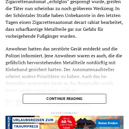
Zigarrettenautomat „erfolglos“ gesprengt wurde, greifen
die Täter nun scheinbar zu noch gröberem Werkzeug. In
der Schöntaler Straße haben Unbekannte in den letzten
Tagen einen Zigarrettenautomat derart rabiat bearbeitet,
dass scharfkantige Metallteile gar zur Gefahr für
vorbeigehende Fußgänger wurden.
Anwohner hatten das zerstörte Gerät entdeckt und die
Polizei informiert. Jene Anwohner waren es auch, die die
gefährlich hervorstehenden Metallteile notdürftig mit
Klebeband gesichert hatten. Der Automatenaufsteller
scheint andere Prioritäten zu haben. Auch das im
Dezember gesprengte Gerät an der Bergstraße wurde
bisher weder ersetzt noch entfernt.
CONTINUE READING
ADVERTISEMENT