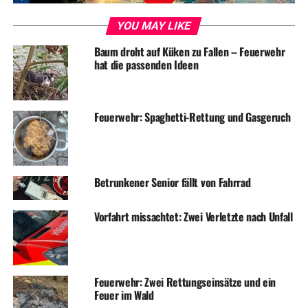
YOU MAY LIKE
Baum droht auf Küken zu Fallen – Feuerwehr
hat die passenden Ideen
Feuerwehr: Spaghetti-Rettung und Gasgeruch
RELATED TOPICS:
BLAULICHT
EINBRUCH
NEWS
SACHBESCHÄDIGUNG
Betrunkener Senior fällt von Fahrrad
UP NEXT
Kanufahrer musste aus der Ruhr gerettet werden
Vorfahrt missachtet: Zwei Verletzte nach Unfall
DON'T MISS
Unfallflucht: Kleintransporter beschädigt
Feuerwehr: Zwei Rettungseinsätze und ein
Feuer im Wald