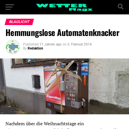
BLAULICHT
Hemmungslose Automatenknacker
Published
11 Jahren ago
on
2. Februar 2016
By
Redaktion
Nachdem über die Weihnachtstage ein