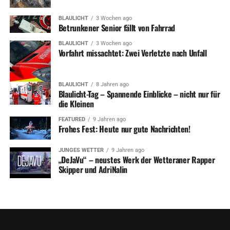
BLAULICHT
3 Wochen ago
Betrunkener Senior fällt von Fahrrad
BLAULICHT
3 Wochen ago
Vorfahrt missachtet: Zwei Verletzte nach Unfall
BLAULICHT
8 Jahren ago
Blaulicht-Tag – Spannende Einblicke – nicht nur für
die Kleinen
FEATURED
9 Jahren ago
Frohes Fest: Heute nur gute Nachrichten!
JUNGES WETTER
9 Jahren ago
„DeJaVu“ – neustes Werk der Wetteraner Rapper
Skipper und AdriNalin