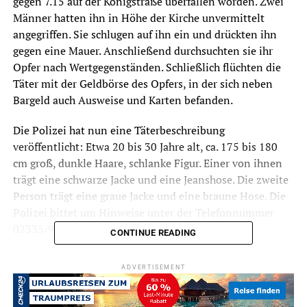
gegen 7.15 auf der Königstraße überfallen worden. Zwei
Männer hatten ihn in Höhe der Kirche unvermittelt
angegriffen. Sie schlugen auf ihn ein und drückten ihn
gegen eine Mauer. Anschließend durchsuchten sie ihr
Opfer nach Wertgegenständen. Schließlich flüchten die
Täter mit der Geldbörse des Opfers, in der sich neben
Bargeld auch Ausweise und Karten befanden.
Die Polizei hat nun eine Täterbeschreibung
veröffentlicht: Etwa 20 bis 30 Jahre alt, ca. 175 bis 180
cm groß, dunkle Haare, schlanke Figur. Einer von ihnen
trägt eine schwarze Jacke und eine Jeanshose. Die zweite
Person trägt eine graue Jacke und eine braune Hose. Die
Polizei bittet um Hinweise unter der Telefonnummer
02335/9166-7000.
CONTINUE READING
ADVERTISEMENT
Symbolfoto / Archiv