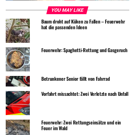
YOU MAY LIKE
Baum droht auf Küken zu Fallen – Feuerwehr
hat die passenden Ideen
ADVERTISEMENT
RELATED TOPICS:
BLAULICHT
NEWS
ÜBERFALL
UP NEXT
Feuerwehr: Spaghetti-Rettung und Gasgeruch
Sirenenalarm am Morgen: explodierter Sicherungskasten
war’s
DON'T MISS
Kanufahrer musste aus der Ruhr gerettet werden
Betrunkener Senior fällt von Fahrrad
Vorfahrt missachtet: Zwei Verletzte nach Unfall
Feuerwehr: Zwei Rettungseinsätze und ein
Feuer im Wald