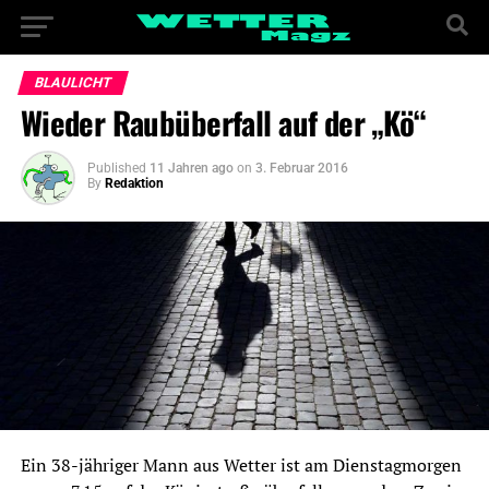
BLAULICHT
Wieder Raubüberfall auf der „Kö“
Published
11 Jahren ago
on
3. Februar 2016
By
Redaktion
Ein 38-jähriger Mann aus Wetter ist am Dienstagmorgen